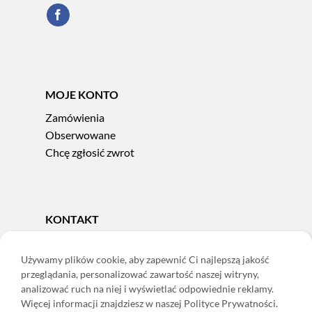
MOJE KONTO
Zamówienia
Obserwowane
Chcę zgłosić zwrot
KONTAKT
Tel.
606 856 924
e-mail:
sklep@adoris.pl
Używamy plików cookie, aby zapewnić Ci najlepszą jakość
przeglądania, personalizować zawartość naszej witryny,
poniedziałek - piątek 8:00-16:00
analizować ruch na niej i wyświetlać odpowiednie reklamy.
Adoris Dorota Święcka
Więcej informacji znajdziesz w naszej Polityce Prywatności.