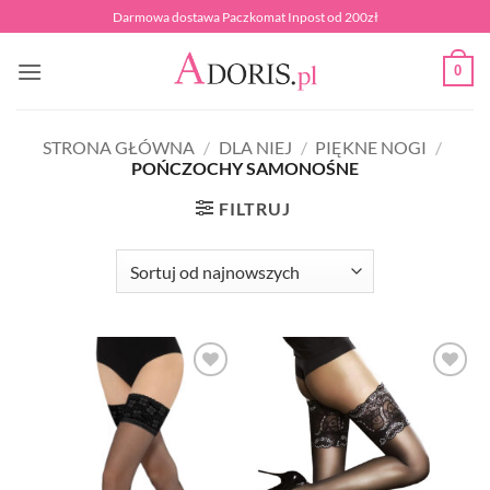
Przewiń
Darmowa dostawa Paczkomat Inpost od 200zł
do
zawartości
0
STRONA GŁÓWNA
/
DLA NIEJ
/
PIĘKNE NOGI
/
POŃCZOCHY SAMONOŚNE
FILTRUJ