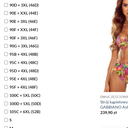
90D + 3XL (46D)
90E + XXL (44E)
90E + 3XL (46E)
90F + XXL (44F)
90F + 3XL (46F)
90G + 3XL (46G)
95B + 4XL (48B)
95C + 4XL (48C)
95D + 4XL (48D)
95E + 4XL (48E)
95F + 4XL (48F)
100C + 5XL (50C)
DWUCZĘŚCIOW
Strój kąpielow
100D + 5XL (50D)
GABBIANO Ashl
105C + 6XL (52B)
239,90
zł
S