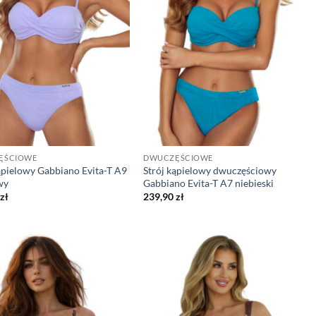
ĘŚCIOWE
DWUCZĘŚCIOWE
ąpielowy Gabbiano Evita-T A9
Strój kąpielowy dwuczęściowy
wy
Gabbiano Evita-T A7 niebieski
zł
239,90
zł