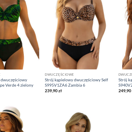
E
DWUCZĘŚCIOWE
DWUCZ
y dwuczęściowy
Strój kąpielowy dwuczęściowy Self
Strój k
e Verde 4 zielony
S995V1ZA6 Zambia 6
S940V2
239,90
zł
249,90