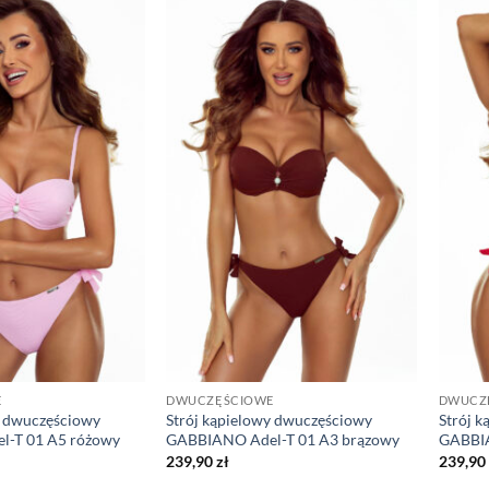
E
DWUCZĘŚCIOWE
DWUCZ
y dwuczęściowy
Strój kąpielowy dwuczęściowy
Strój 
-T 01 A5 różowy
GABBIANO Adel-T 01 A3 brązowy
GABBIA
239,90
zł
239,90