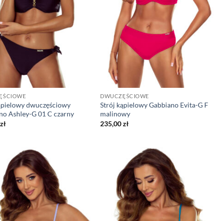
ĘŚCIOWE
DWUCZĘŚCIOWE
kąpielowy dwuczęściowy
Strój kąpielowy Gabbiano Evita-G F
no Ashley-G 01 C czarny
malinowy
zł
235,00
zł