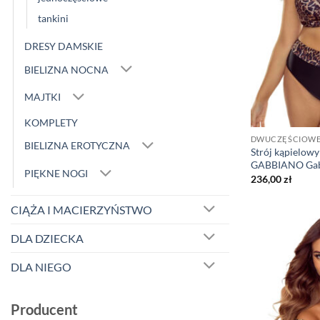
tankini
DRESY DAMSKIE
BIELIZNA NOCNA
MAJTKI
KOMPLETY
DWUCZĘŚCIOW
BIELIZNA EROTYCZNA
Strój kąpielow
GABBIANO Gab
PIĘKNE NOGI
236,00
zł
CIĄŻA I MACIERZYŃSTWO
DLA DZIECKA
DLA NIEGO
Producent