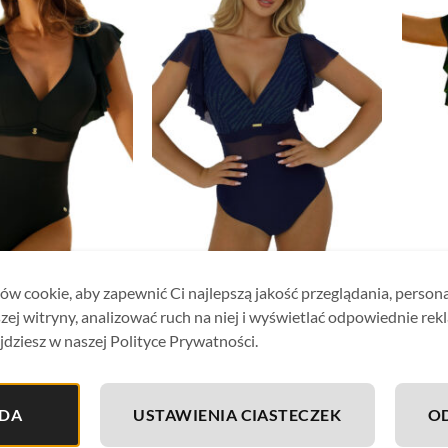
WE
JEDNOCZĘŚCIOWE
JEDNO
w cookie, aby zapewnić Ci najlepszą jakość przeglądania, person
 jednoczęściowy Self
Strój kąpielowy jednoczęściowy Self
Strój k
zej witryny, analizować ruch na niej i wyświetlać odpowiednie rek
y 4 czarny
S1086CV4 Costa Brava 4 granatowy
S1086C
239,90
zł
239,90
jdziesz w naszej Polityce Prywatności.
DA
USTAWIENIA CIASTECZEK
O