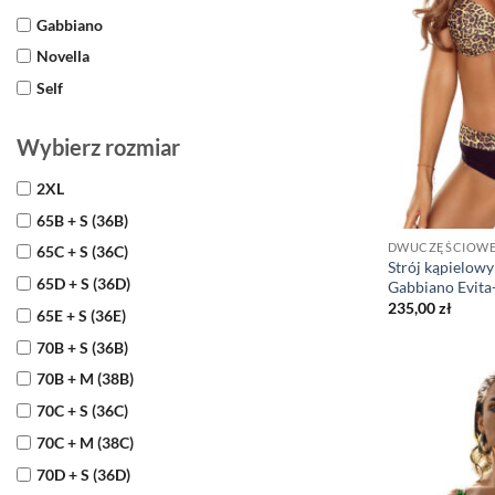
Gabbiano
Novella
Self
Wybierz rozmiar
2XL
65B + S (36B)
DWUCZĘŚCIOW
65C + S (36C)
Strój kąpielow
65D + S (36D)
Gabbiano Evit
235,00
zł
65E + S (36E)
70B + S (36B)
70B + M (38B)
70C + S (36C)
70C + M (38C)
70D + S (36D)