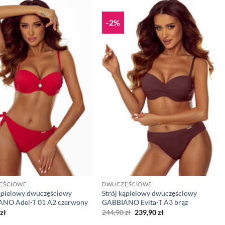
-2%
ĘŚCIOWE
DWUCZĘŚCIOWE
kąpielowy dwuczęściowy
Strój kąpielowy dwuczęściowy
NO Adel-T 01 A2 czerwony
GABBIANO Evita-T A3 brąz
Pierwotna
Aktualna
zł
244,90
zł
239,90
zł
cena
cena