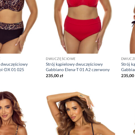
E
DWUCZĘŚCIOWE
DWUCZ
y dwuczęściowy
Strój kąpielowy dwuczęściowy
Strój 
i-DX 01 025
Gabbiano Elena-T 01 A2 czerwony
Gabbia
235,00
zł
235,00