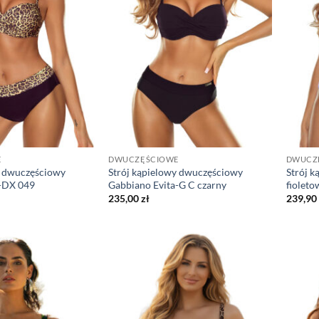
E
DWUCZĘŚCIOWE
DWUCZ
y dwuczęściowy
Strój kąpielowy dwuczęściowy
Strój k
a-DX 049
Gabbiano Evita-G C czarny
fioleto
235,00
zł
239,90