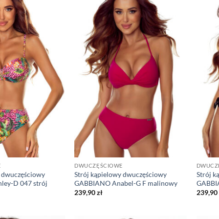
E
DWUCZĘŚCIOWE
DWUCZ
y dwuczęściowy
Strój kąpielowy dwuczęściowy
Strój 
ey-D 047 strój
GABBIANO Anabel-G F malinowy
GABBIA
239,90
zł
239,90