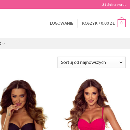
31 dni na zwrot
0
LOGOWANIE
KOSZYK /
0,00
ZŁ
O