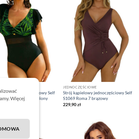
CZĘŚCIOWE
JEDNOCZĘŚCIOWE
alizować
ąpielowy jednoczęściowy Self
Strój kąpielowy jednoczęściowy Self
lamy. Więcej
A7 Cape Verde 7 zielony
S1069 Roma 7 brązowy
zł
229,90
zł
DMOWA