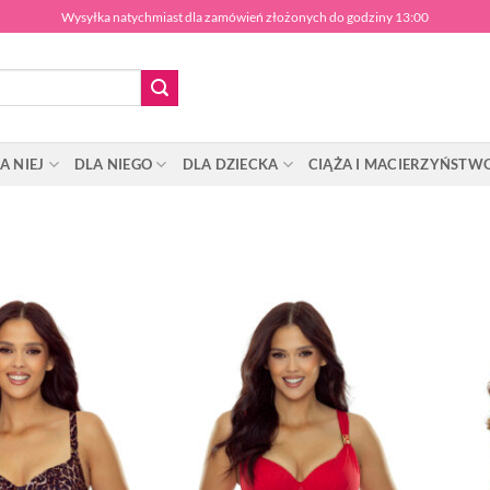
Wysyłka natychmiast dla zamówień złożonych do godziny 13:00
A NIEJ
DLA NIEGO
DLA DZIECKA
CIĄŻA I MACIERZYŃSTW