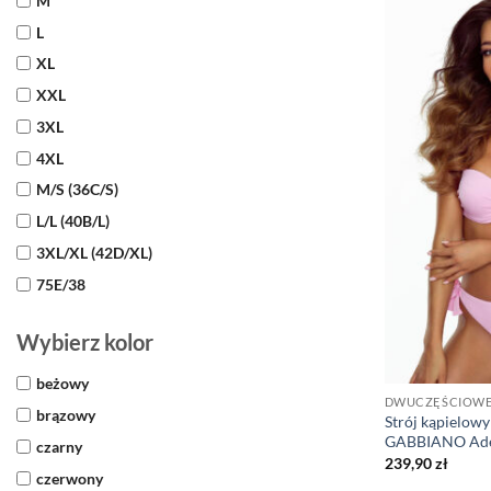
M
L
XL
XXL
3XL
4XL
M/S (36C/S)
L/L (40B/L)
3XL/XL (42D/XL)
75E/38
Wybierz kolor
beżowy
DWUCZĘŚCIOW
brązowy
Strój kąpielow
GABBIANO Adel
czarny
239,90
zł
czerwony