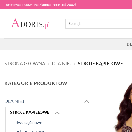
Przewiń
Darmowa dostawa Paczkomat Inpost od 200zł
do
zawartości
Szukaj:
DL
STRONA GŁÓWNA
/
DLA NIEJ
/
STROJE KĄPIELOWE
KATEGORIE PRODUKTÓW
DLA NIEJ
STROJE KĄPIELOWE
dwuczęściowe
jednoczęściowe