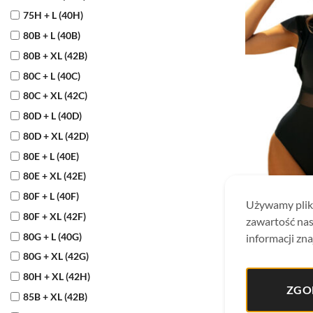
75H + L (40H)
80B + L (40B)
80B + XL (42B)
80C + L (40C)
80C + XL (42C)
80D + L (40D)
80D + XL (42D)
80E + L (40E)
80E + XL (42E)
80F + L (40F)
JEDNOCZĘŚCIO
Używamy plikó
Strój kąpielowy
80F + XL (42F)
zawartość nas
S1086SY4 Class
219,90
zł
80G + L (40G)
informacji zna
80G + XL (42G)
80H + XL (42H)
ZGO
85B + XL (42B)