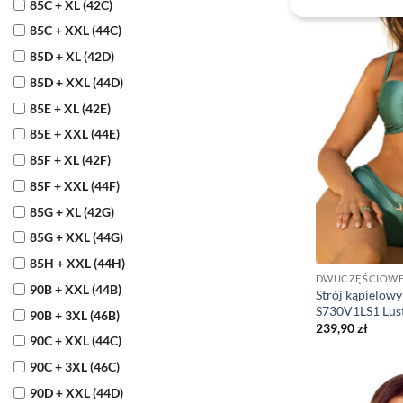
85C + XL (42C)
85C + XXL (44C)
85D + XL (42D)
85D + XXL (44D)
85E + XL (42E)
85E + XXL (44E)
85F + XL (42F)
85F + XXL (44F)
85G + XL (42G)
85G + XXL (44G)
85H + XXL (44H)
DWUCZĘŚCIOW
90B + XXL (44B)
Strój kąpielow
S730V1LS1 Lust
90B + 3XL (46B)
239,90
zł
90C + XXL (44C)
90C + 3XL (46C)
90D + XXL (44D)