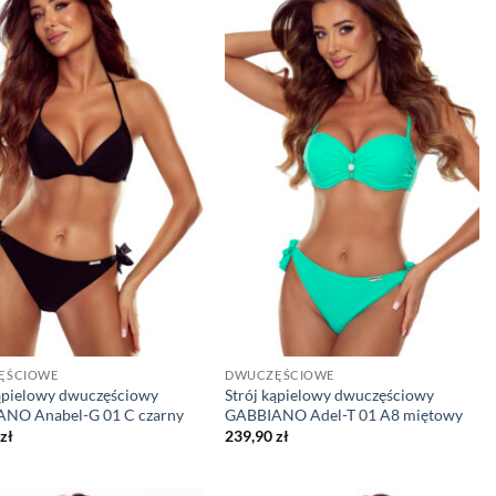
ĘŚCIOWE
DWUCZĘŚCIOWE
kąpielowy dwuczęściowy
Strój kąpielowy dwuczęściowy
NO Anabel-G 01 C czarny
GABBIANO Adel-T 01 A8 miętowy
zł
239,90
zł