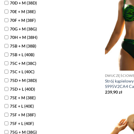
70D + M (38D)
70E + M (38E)
70F + M (38F)
70G + M (38G)
70H + M (38H)
75B + M (38B)
75B + L (40B)
75C + M (38C)
75C + L (40C)
DWUCZĘŚCIOW
75D + M (38D)
Strój kąpielow
S995V2CA4 Cap
75D + L (40D)
239,90
zł
75E + M (38E)
75E + L (40E)
75F + M (38F)
75F + L (40F)
75G + M (38G)