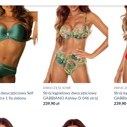
E
DWUCZĘŚCIOWE
DWUCZ
y dwuczęściowy Self
Strój kąpielowy dwuczęściowy
Strój 
re 1 9a zielony
GABBIANO Ashley-D 046 strój
GABBIA
239,90
zł
239,90