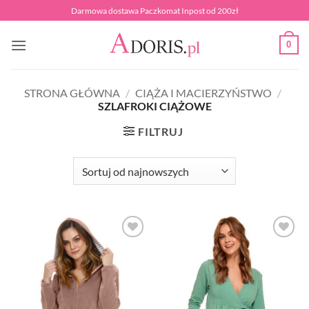
Przewiń
Darmowa dostawa Paczkomat Inpost od 200zł
do
zawartości
0
STRONA GŁÓWNA
/
CIĄŻA I MACIERZYŃSTWO
/
SZLAFROKI CIĄŻOWE
FILTRUJ