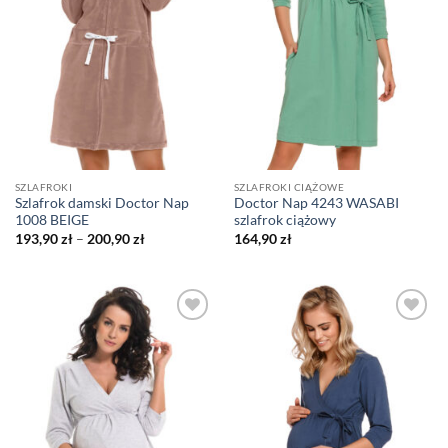
SZLAFROKI
SZLAFROKI CIĄŻOWE
Szlafrok damski Doctor Nap
Doctor Nap 4243 WASABI
1008 BEIGE
szlafrok ciążowy
Zakres
193,90
zł
–
200,90
zł
164,90
zł
cen:
od
193,90 zł
do
200,90 zł