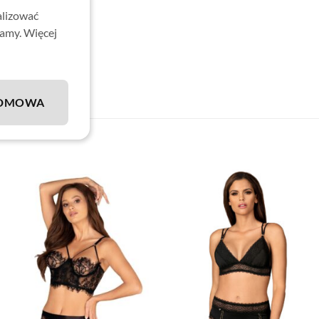
alizować
lamy. Więcej
DMOWA