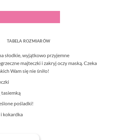
TABELA ROZMIARÓW
na słodkie, wyjątkowo przyjemne
rzeczne majteczki i zakryj oczy maską. Czeka
ich Wam się nie śniło!
eczki
 tasiemką
eślone pośladki!
 i kokardka