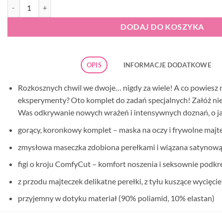
ilość Obsessive 822-SEA-3 komplet
DODAJ DO KOSZYKA
OPIS
INFORMACJE DODATKOWE
Rozkosznych chwil we dwoje… nigdy za wiele! A co powiesz 
eksperymenty? Oto komplet do zadań specjalnych! Załóż nieg
Was odkrywanie nowych wrażeń i intensywnych doznań, o jak
gorący, koronkowy komplet – maska na oczy i frywolne majt
zmysłowa maseczka zdobiona perełkami i wiązana satynową
figi o kroju ComfyCut – komfort noszenia i seksownie podkr
z przodu majteczek delikatne perełki, z tyłu kuszące wycięcie
przyjemny w dotyku materiał (90% poliamid, 10% elastan)