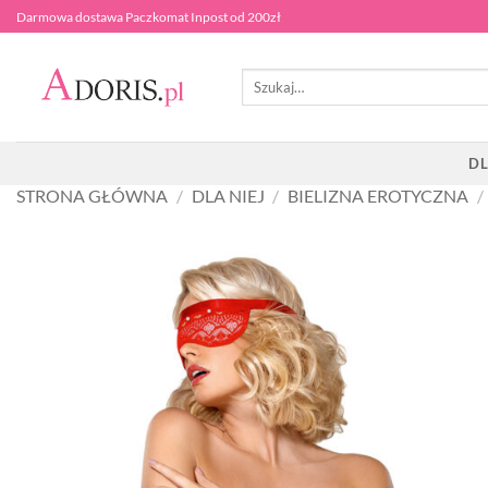
Przewiń
Darmowa dostawa Paczkomat Inpost od 200zł
do
zawartości
Szukaj:
DL
STRONA GŁÓWNA
/
DLA NIEJ
/
BIELIZNA EROTYCZNA
/