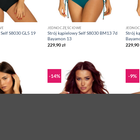
WE
JEDNOCZĘŚCIOWE
JEDNO
 Self S8030 GL5 19
Strój kąpielowy Self S8030 BM13 7d
Strój k
Bayamon 13
Bayamo
229,90
zł
229,90
-14%
-9%