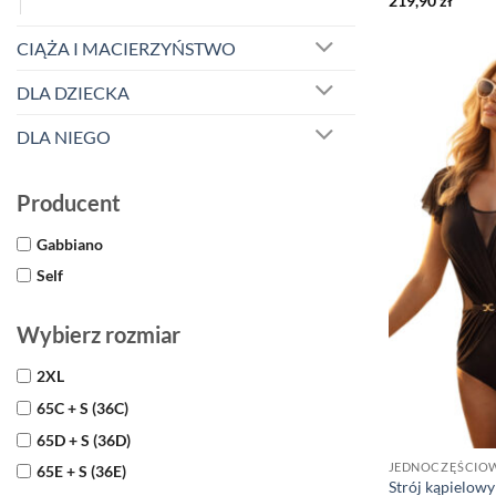
219,90
zł
CIĄŻA I MACIERZYŃSTWO
DLA DZIECKA
DLA NIEGO
Producent
Gabbiano
Self
Wybierz rozmiar
2XL
65C + S (36C)
65D + S (36D)
JEDNOCZĘŚCIO
65E + S (36E)
Strój kąpielow