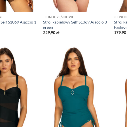
WE
JEDNOCZĘŚCIOWE
JEDNO
 Self S1069 Ajaccio 1
Strój kąpielowy Self S1069 Ajaccio 3
Strój k
green
Fashio
229,90
zł
179,90