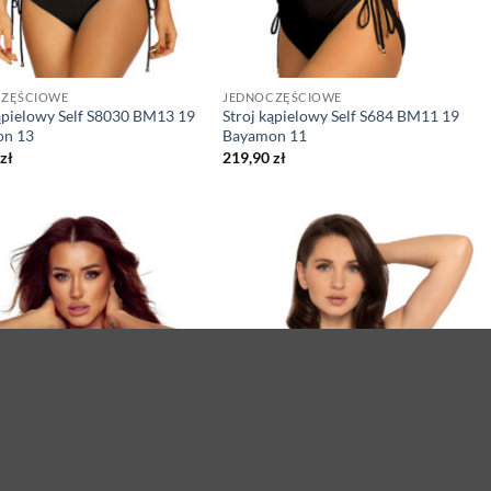
CZĘŚCIOWE
JEDNOCZĘŚCIOWE
ąpielowy Self S8030 BM13 19
Stroj kąpielowy Self S684 BM11 19
n 13
Bayamon 11
zł
219,90
zł