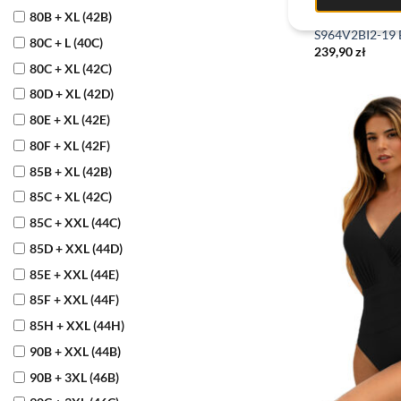
JEDNOCZĘŚCIO
80B + XL (42B)
Strój kąpielowy
S964V2BI2-19 B
80C + L (40C)
239,90
zł
80C + XL (42C)
80D + XL (42D)
80E + XL (42E)
80F + XL (42F)
85B + XL (42B)
85C + XL (42C)
85C + XXL (44C)
85D + XXL (44D)
85E + XXL (44E)
85F + XXL (44F)
85H + XXL (44H)
90B + XXL (44B)
90B + 3XL (46B)