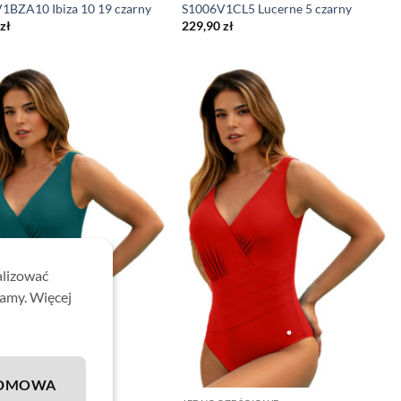
1BZA10 Ibiza 10 19 czarny
S1006V1CL5 Lucerne 5 czarny
zł
229,90
zł
alizować
lamy. Więcej
DMOWA