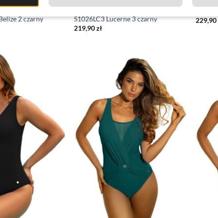
WE
JEDNOCZĘŚCIOWE
JEDNO
 jednoczęściowy Self
Strój kąpielowy jednoczęściowy Self
Strój k
elize 2 czarny
S1026LC3 Lucerne 3 czarny
229,90
219,90
zł