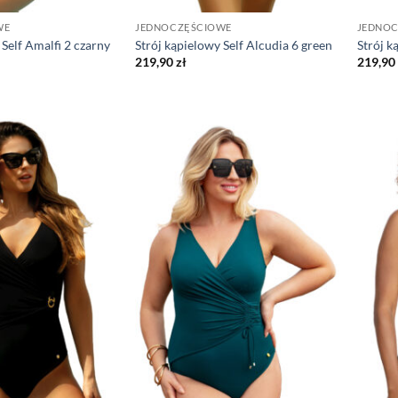
WE
JEDNOCZĘŚCIOWE
JEDNO
 Self Amalfi 2 czarny
Strój kąpielowy Self Alcudia 6 green
Strój k
219,90
zł
219,90