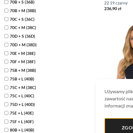
70B + S (36B)
22 19 czarny
236,90
zł
70B + M (38B)
70C + S (36C)
70C + M (38C)
70D + S (36D)
70D + M (38D)
70E + M (38E)
70F + M (38F)
75B + M (38B)
75B + L (40B)
75C + M (38C)
Używamy plikó
75C + L (40C)
zawartość nas
75D + L (40D)
informacji zna
75E + L (40E)
75F + L (40F)
ZGO
80B + L (40B)