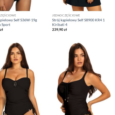
CZĘŚCIOWE
JEDNOCZĘŚCIOWE
ąpielowy Self S36W-19g
Strój kąpielowy Self S8900 KR4 1
n Sport
Kiribati 4
zł
239,90
zł