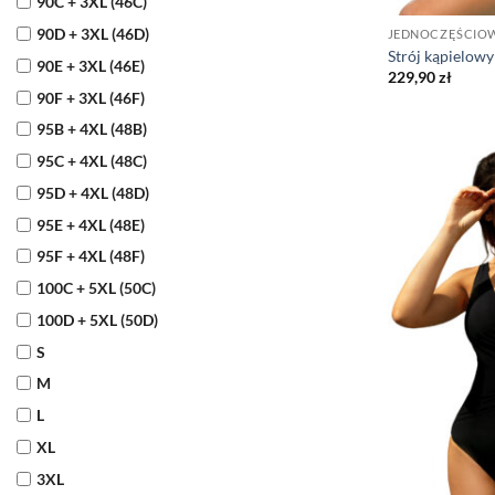
90C + 3XL (46C)
90D + 3XL (46D)
JEDNOCZĘŚCIO
Strój kąpielowy
90E + 3XL (46E)
229,90
zł
90F + 3XL (46F)
95B + 4XL (48B)
95C + 4XL (48C)
95D + 4XL (48D)
95E + 4XL (48E)
95F + 4XL (48F)
100C + 5XL (50C)
100D + 5XL (50D)
S
M
L
XL
3XL