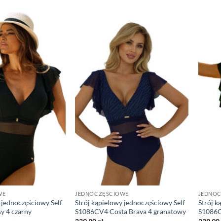
WE
JEDNOCZĘŚCIOWE
JEDNO
 jednoczęściowy Self
Strój kąpielowy jednoczęściowy Self
Strój k
y 4 czarny
S1086CV4 Costa Brava 4 granatowy
S1086C