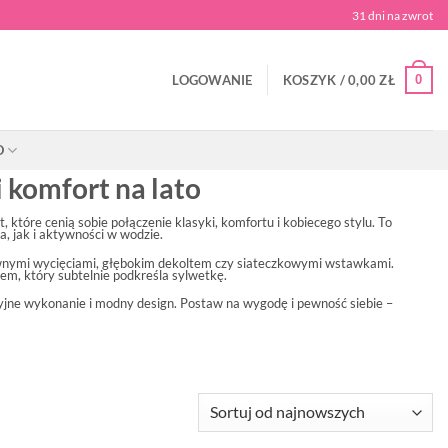
31 dni na zwrot
0
LOGOWANIE
KOSZYK /
0,00
ZŁ
O
 komfort na lato
t, które cenią sobie połączenie klasyki, komfortu i kobiecego stylu. To
, jak i aktywności w wodzie.
townymi wycięciami, głębokim dekoltem czy siateczkowymi wstawkami.
em, który subtelnie podkreśla sylwetkę.
yjne wykonanie i modny design. Postaw na wygodę i pewność siebie –