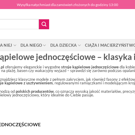
Wysyłka natychmiast dla zamówień złożonych do godziny 13:00
A NIEJ
DLA NIEGO
DLA DZIECKA
CIĄŻA I MACIERZYŃSTW
kąpielowe jednoczęściowe – klasyka i
.pl
oferujemy eleganckie i wygodne
stroje kąpielowe jednoczęściowe
dla kobie
na plażę, basen czy wakacyjny wyjazd – sprawdzi się zarówno podczas opalania
 znajdziesz klasyczne modele z pełnym zakryciem, jak również fasony z efek
oje kąpielowe z usztywnieniem
, regulowanymi ramiączkami i modelującym kroj
chodzą od
polskich producentów
, co oznacza wysoką jakość materiałów, precyz
ielowy jednoczęściowy, który idealnie do Ciebie pasuje.
EDNOCZĘŚCIOWE