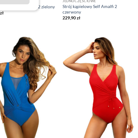
CZĘŚCIOWE
JEDNOCZĘŚCIOWE
Strój kąpielowy Self Amalfi 2
ąpielowy Self Amalfi 2 zielony
czerwony
zł
229,90
zł