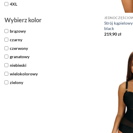
4XL
JEDNOCZĘŚCIO
Wybierz kolor
Strój kąpielowy
black
brązowy
219,90
zł
czarny
czerwony
granatowy
niebieski
wielokolorowy
zielony