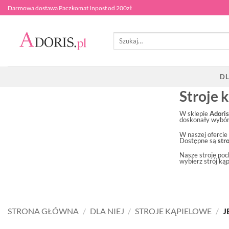
Przewiń
Darmowa dostawa Paczkomat Inpost od 200zł
do
zawartości
Szukaj:
DL
Stroje 
W sklepie
Adoris
doskonały wybór 
W naszej ofercie
Dostępne są
str
Nasze stroje po
wybierz strój kąp
STRONA GŁÓWNA
/
DLA NIEJ
/
STROJE KĄPIELOWE
/
J