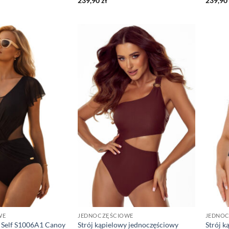
239,90
zł
239,90
WE
JEDNOCZĘŚCIOWE
JEDNO
y Self S1006A1 Canoy
Strój kąpielowy jednoczęściowy
Strój k