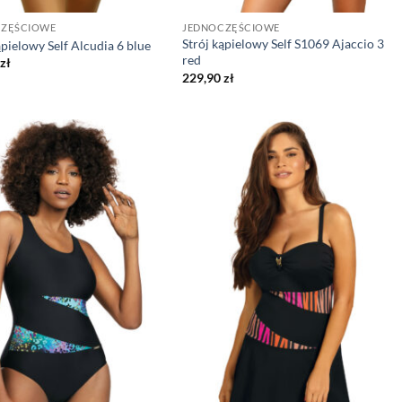
CZĘŚCIOWE
JEDNOCZĘŚCIOWE
Strój kąpielowy Self S1069 Ajaccio 3
ąpielowy Self Alcudia 6 blue
red
zł
229,90
zł