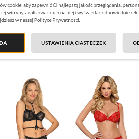
zestaw w całości wykonany z obłędnej koronki
w cookie, aby zapewnić Ci najlepszą jakość przeglądania, person
subtelne dodatki w postaci
emblematów z kryształkami
– o
zej witryny, analizować ruch na niej i wyświetlać odpowiednie rek
jdziesz w naszej Polityce Prywatności.
komplet zawiera otwarty biustonosz i otwarte stringi
miłe w dotyku, elastyczne materiały (90% poliamid, 10% ela
DA
USTAWIENIA CIASTECZEK
O