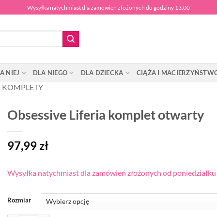
Wysyłka natychmiast dla zamówień złożonych do godziny 13:00
A NIEJ
DLA NIEGO
DLA DZIECKA
CIĄŻA I MACIERZYŃSTW
KOMPLETY
Obsessive Liferia komplet otwarty
97,99
zł
Wysyłka natychmiast dla zamówień złożonych od poniedziałku d
Rozmiar