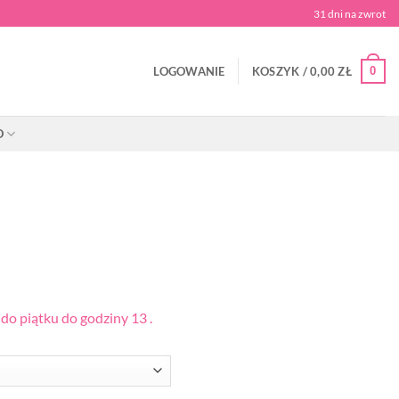
31 dni na zwrot
0
LOGOWANIE
KOSZYK /
0,00
ZŁ
O
o piątku do godziny 13 .