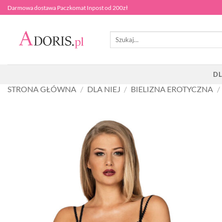
Przewiń
Darmowa dostawa Paczkomat Inpost od 200zł
do
zawartości
Szukaj:
DL
STRONA GŁÓWNA
/
DLA NIEJ
/
BIELIZNA EROTYCZNA
/