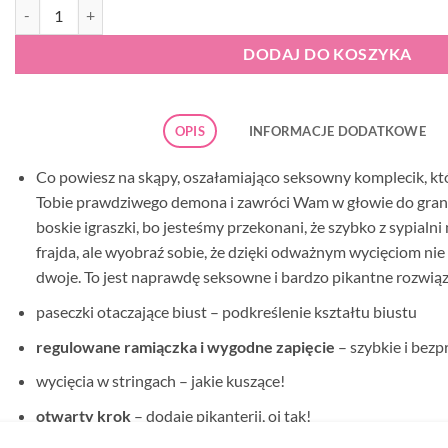
ilość Obsessive Liferia komplet otwarty
DODAJ DO KOSZYKA
OPIS
INFORMACJE DODATKOWE
Co powiesz na skąpy, oszałamiająco seksowny komplecik, któ
Tobie prawdziwego demona i zawróci Wam w głowie do granic
boskie igraszki, bo jesteśmy przekonani, że szybko z sypialni 
frajda, ale wyobraź sobie, że dzięki odważnym wycięciom nie
dwoje. To jest naprawdę seksowne i bardzo pikantne rozwiąz
paseczki otaczające biust – podkreślenie kształtu biustu
regulowane ramiączka i wygodne zapięcie
– szybkie i bez
wycięcia w stringach – jakie kuszące!
otwarty krok
– dodaje pikanterii, oj tak!