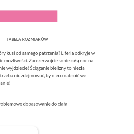
TABELA ROZMIARÓW
ry kusi od samego patrzenia? Liferia odkryje w
 możliwości. Zarezerwujcie sobie całą noc na
nie wyjdziecie! Ściąganie bielizny to niezła
 trzeba nic zdejmować, by nieco nabroić we
anie!
problemowe dopasowanie do ciała