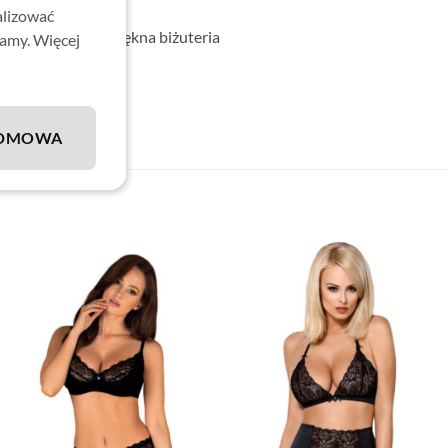
alizować
zdabiają niczym piękna biżuteria
lamy. Więcej
stan)
DMOWA