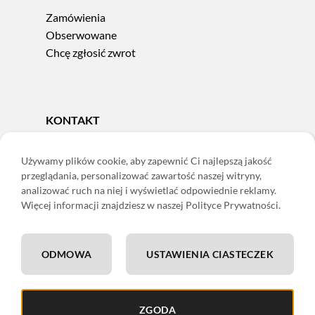
Zamówienia
Obserwowane
Chcę zgłosić zwrot
KONTAKT
Tel.
606 856 924
e-mail:
sklep@adoris.pl
Używamy plików cookie, aby zapewnić Ci najlepszą jakość
przeglądania, personalizować zawartość naszej witryny,
poniedziałek - piątek 8:00-16:00
analizować ruch na niej i wyświetlać odpowiednie reklamy.
Adoris Dorota Święcka
Więcej informacji znajdziesz w naszej Polityce Prywatności.
ul. Łączna 13
58-502 Jelenia Góra
ODMOWA
USTAWIENIA CIASTECZEK
ING: 22 1050 1751 1000 0091 0971 2688
ZGODA