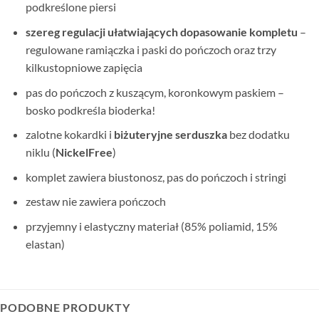
podkreślone piersi
szereg regulacji ułatwiających dopasowanie kompletu
–
regulowane ramiączka i paski do pończoch oraz trzy
kilkustopniowe zapięcia
pas do pończoch z kuszącym, koronkowym paskiem –
bosko podkreśla bioderka!
zalotne kokardki i
biżuteryjne serduszka
bez dodatku
niklu (
NickelFree
)
komplet zawiera biustonosz, pas do pończoch i stringi
zestaw nie zawiera pończoch
przyjemny i elastyczny materiał (85% poliamid, 15%
elastan)
PODOBNE PRODUKTY