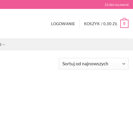
31 dni na zwrot
0
LOGOWANIE
KOSZYK /
0,00
ZŁ
O