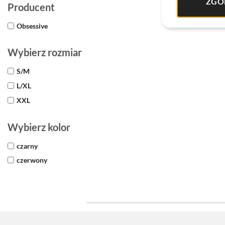
ZGO
Producent
Obsessive
Wybierz rozmiar
S/M
L/XL
XXL
Wybierz kolor
czarny
czerwony