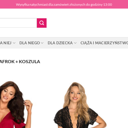
Wysyłka natychmiast dla zamówień złożonych do godziny 13:00
A NIEJ
DLA NIEGO
DLA DZIECKA
CIĄŻA I MACIERZYŃSTW
AFROK + KOSZULA