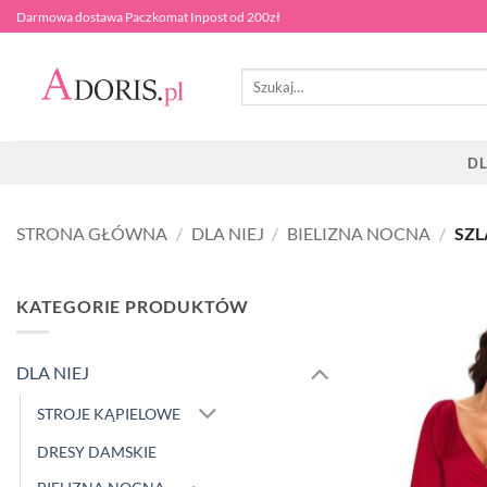
Przewiń
Darmowa dostawa Paczkomat Inpost od 200zł
do
zawartości
Szukaj:
DL
STRONA GŁÓWNA
/
DLA NIEJ
/
BIELIZNA NOCNA
/
SZL
KATEGORIE PRODUKTÓW
DLA NIEJ
STROJE KĄPIELOWE
DRESY DAMSKIE