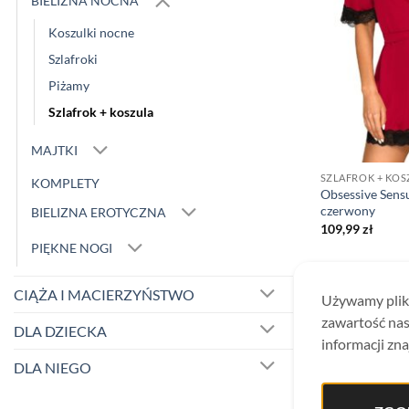
BIELIZNA NOCNA
Koszulki nocne
Szlafroki
Piżamy
Szlafrok + koszula
MAJTKI
SZLAFROK + KOS
KOMPLETY
Obsessive Sensu
czerwony
BIELIZNA EROTYCZNA
109,99
zł
PIĘKNE NOGI
CIĄŻA I MACIERZYŃSTWO
Używamy plikó
zawartość nas
DLA DZIECKA
informacji zna
DLA NIEGO