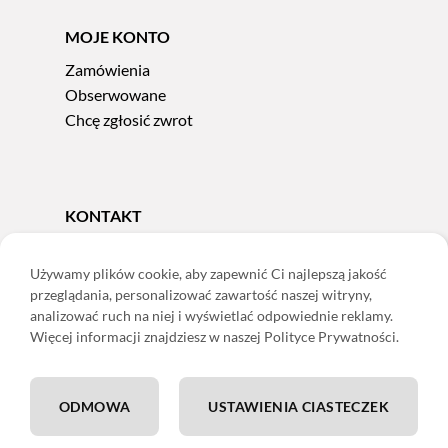
MOJE KONTO
Zamówienia
Obserwowane
Chcę zgłosić zwrot
KONTAKT
Tel.
606 856 924
e-mail:
sklep@adoris.pl
Używamy plików cookie, aby zapewnić Ci najlepszą jakość
przeglądania, personalizować zawartość naszej witryny,
poniedziałek - piątek 8:00-16:00
analizować ruch na niej i wyświetlać odpowiednie reklamy.
Adoris Dorota Święcka
Więcej informacji znajdziesz w naszej Polityce Prywatności.
ul. Łączna 13
58-502 Jelenia Góra
ODMOWA
USTAWIENIA CIASTECZEK
ING: 22 1050 1751 1000 0091 0971 2688