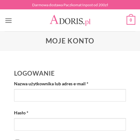
Przewiń
Darmowa dostawa Paczkomat Inpost od 200zł
do
zawartości
0
MOJE KONTO
LOGOWANIE
Wymagane
Nazwa użytkownika lub adres e-mail
*
Wymagane
Hasło
*