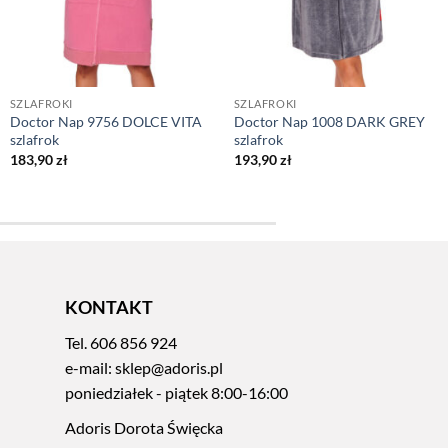
SZLAFROKI
SZLAFROKI
Doctor Nap 9756 DOLCE VITA
Doctor Nap 1008 DARK GREY
szlafrok
szlafrok
183,90
zł
193,90
zł
KONTAKT
Tel.
606 856 924
e-mail:
sklep@adoris.pl
poniedziałek - piątek 8:00-16:00
Adoris Dorota Święcka