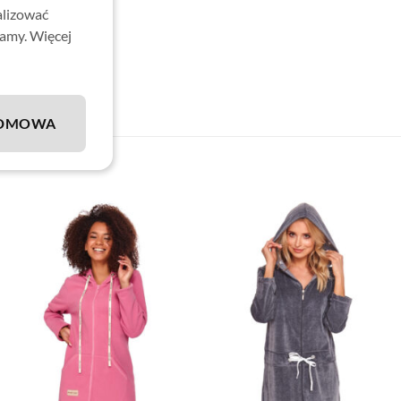
alizować
lamy. Więcej
DMOWA