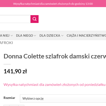
Wysyłka natychmiast dla zamówień złożonych do godziny 13:00
A NIEJ
DLA NIEGO
DLA DZIECKA
CIĄŻA I MACIERZYŃSTW
AFROKI
Donna Colette szlafrok damski cze
141,90
zł
Wysyłka natychmiast dla zamówień złożonych od poniedziałku d
Rozmiar