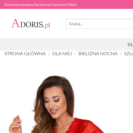
Przewiń
Darmowa dostawa Paczkomat Inpost od 200zł
do
zawartości
Szukaj:
DL
STRONA GŁÓWNA
/
DLA NIEJ
/
BIELIZNA NOCNA
/
SZL