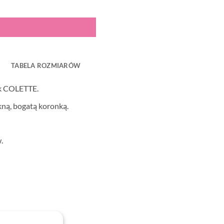
TABELA ROZMIARÓW
ok COLETTE.
kną, bogatą koronką.
.