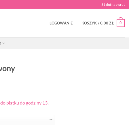
31 dni na zwrot
0
LOGOWANIE
KOSZYK /
0,00
ZŁ
O
rwony
o piątku do godziny 13 .