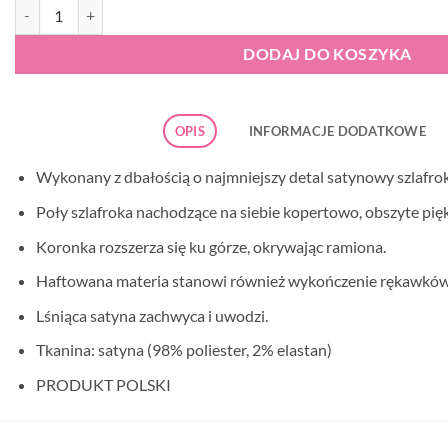
ilość Donna Colette szlafrok damski czerwony
DODAJ DO KOSZYKA
OPIS
INFORMACJE DODATKOWE
Wykonany z dbałością o najmniejszy detal satynowy szlafr
Poły szlafroka nachodzące na siebie kopertowo, obszyte pię
Koronka rozszerza się ku górze, okrywając ramiona.
Haftowana materia stanowi również wykończenie rękawków
Lśniąca satyna zachwyca i uwodzi.
Tkanina: satyna (98% poliester, 2% elastan)
PRODUKT POLSKI