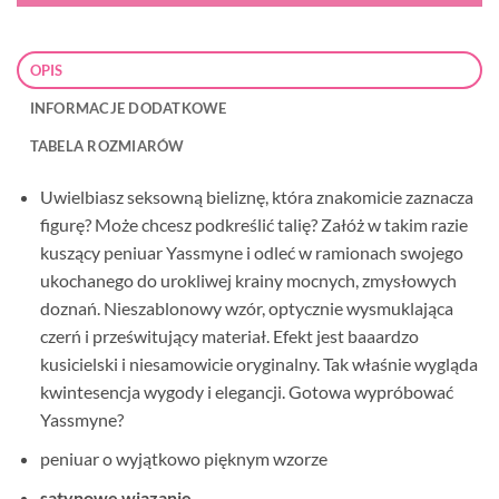
OPIS
INFORMACJE DODATKOWE
TABELA ROZMIARÓW
Uwielbiasz seksowną bieliznę, która znakomicie zaznacza
figurę? Może chcesz podkreślić talię? Załóż w takim razie
kuszący peniuar Yassmyne i odleć w ramionach swojego
ukochanego do urokliwej krainy mocnych, zmysłowych
doznań. Nieszablonowy wzór, optycznie wysmuklająca
czerń i prześwitujący materiał. Efekt jest baaardzo
kusicielski i niesamowicie oryginalny. Tak właśnie wygląda
kwintesencja wygody i elegancji. Gotowa wypróbować
Yassmyne?
peniuar o wyjątkowo pięknym wzorze
satynowe wiązanie