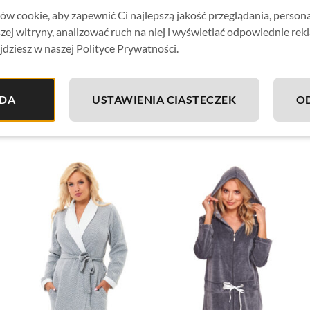
miły w dotyku materiał
o idealnej elastyczności (90% polia
w cookie, aby zapewnić Ci najlepszą jakość przeglądania, person
zej witryny, analizować ruch na niej i wyświetlać odpowiednie rek
jdziesz w naszej Polityce Prywatności.
DA
USTAWIENIA CIASTECZEK
O