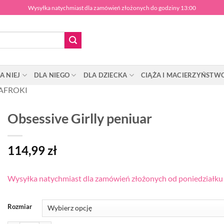
Wysyłka natychmiast dla zamówień złożonych do godziny 13:00
A NIEJ
DLA NIEGO
DLA DZIECKA
CIĄŻA I MACIERZYŃSTW
AFROKI
Obsessive Girlly peniuar
114,99
zł
Wysyłka natychmiast dla zamówień złożonych od poniedziałku d
Rozmiar