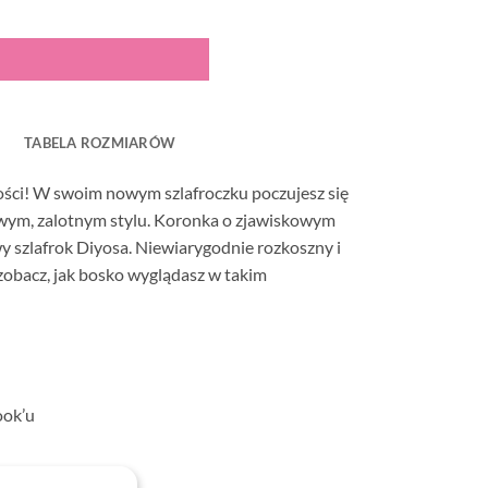
TABELA ROZMIARÓW
ności! W swoim nowym szlafroczku poczujesz się
nowym, zalotnym stylu. Koronka o zjawiskowym
y szlafrok Diyosa. Niewiarygodnie rozkoszny i
obacz, jak bosko wyglądasz w takim
ook’u