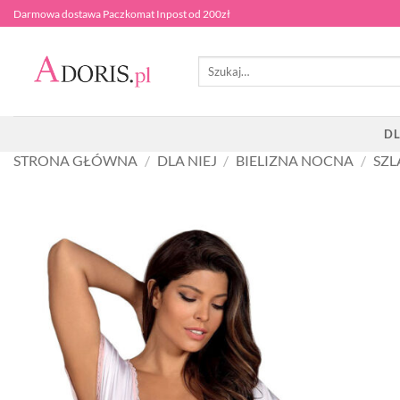
Przewiń
Darmowa dostawa Paczkomat Inpost od 200zł
do
zawartości
Szukaj:
DL
STRONA GŁÓWNA
/
DLA NIEJ
/
BIELIZNA NOCNA
/
SZL