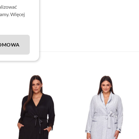
mid, 10% elastan)
alizować
lamy. Więcej
DMOWA