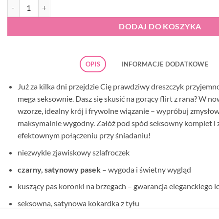
ilość Obsessive Girlly peniuar
DODAJ DO KOSZYKA
OPIS
INFORMACJE DODATKOWE
Już za kilka dni przejdzie Cię prawdziwy dreszczyk przyjem
mega seksownie. Dasz się skusić na gorący flirt z rana? W 
wzorze, idealny krój i frywolne wiązanie – wypróbuj zmysłow
maksymalnie wygodny. Załóż pod spód seksowny komplet i z
efektownym połączeniu przy śniadaniu!
niezwykle zjawiskowy szlafroczek
czarny, satynowy pasek
– wygoda i świetny wygląd
kuszący pas koronki na brzegach – gwarancja eleganckiego l
seksowna, satynowa kokardka z tyłu