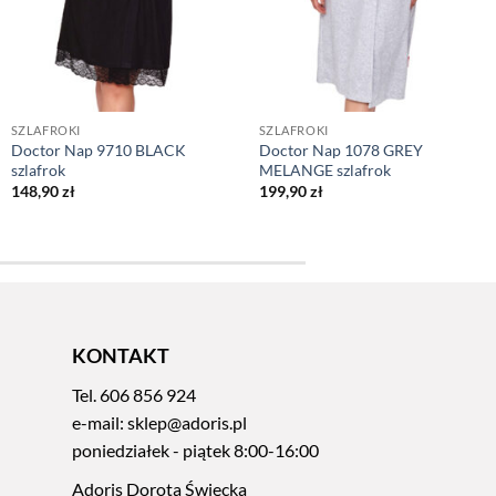
SZLAFROKI
SZLAFROKI
Doctor Nap 9710 BLACK
Doctor Nap 1078 GREY
szlafrok
MELANGE szlafrok
148,90
zł
199,90
zł
KONTAKT
Tel.
606 856 924
e-mail:
sklep@adoris.pl
poniedziałek - piątek 8:00-16:00
Adoris Dorota Święcka