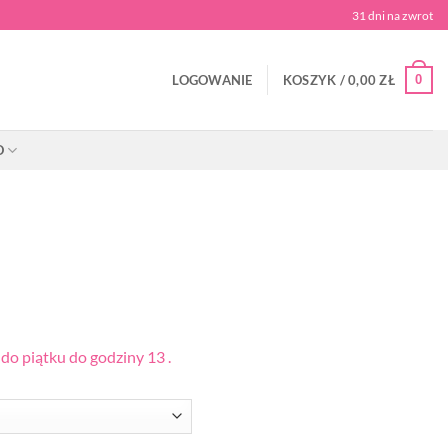
31 dni na zwrot
0
LOGOWANIE
KOSZYK /
0,00
ZŁ
O
o piątku do godziny 13 .