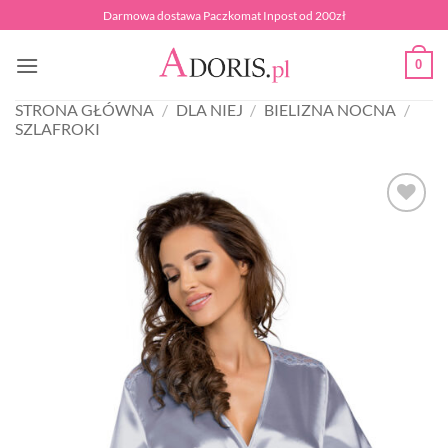
Przewiń
Darmowa dostawa Paczkomat Inpost od 200zł
do
zawartości
0
STRONA GŁÓWNA
/
DLA NIEJ
/
BIELIZNA NOCNA
/
SZLAFROKI