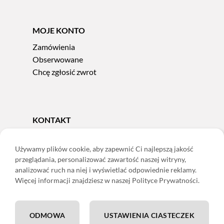
MOJE KONTO
Zamówienia
Obserwowane
Chcę zgłosić zwrot
KONTAKT
Tel.
606 856 924
e-mail:
sklep@adoris.pl
Używamy plików cookie, aby zapewnić Ci najlepszą jakość
przeglądania, personalizować zawartość naszej witryny,
poniedziałek - piątek 8:00-16:00
analizować ruch na niej i wyświetlać odpowiednie reklamy.
Adoris Dorota Święcka
Więcej informacji znajdziesz w naszej Polityce Prywatności.
ul. Łączna 13
58-502 Jelenia Góra
ODMOWA
USTAWIENIA CIASTECZEK
ING: 22 1050 1751 1000 0091 0971 2688