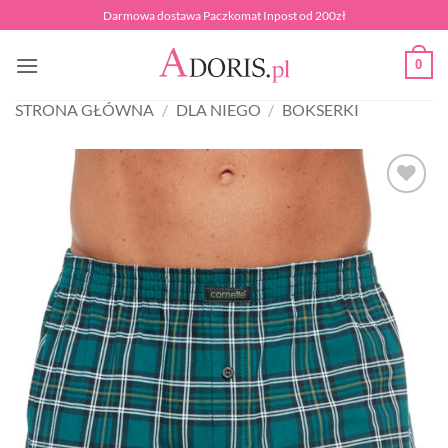
Przewiń
Darmowa dostawa Paczkomat Inpost od 200zł
do
zawartości
0
STRONA GŁÓWNA
/
DLA NIEGO
/
BOKSERKI