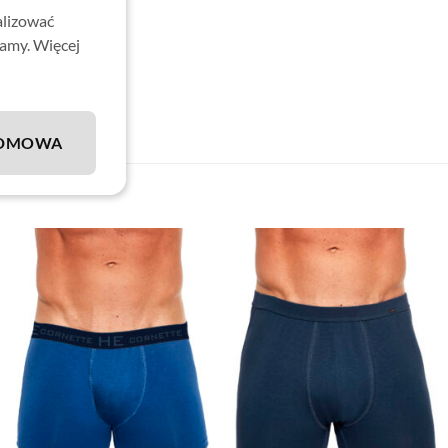
alizować
ealne na prezent!
lamy. Więcej
DMOWA