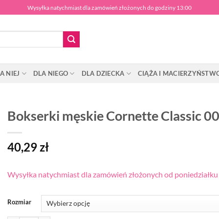
Wysyłka natychmiast dla zamówień złożonych do godziny 13:00
A NIEJ
DLA NIEGO
DLA DZIECKA
CIĄŻA I MACIERZYŃSTW
Bokserki męskie Cornette Classic 0
40,29
zł
Wysyłka natychmiast dla zamówień złożonych od poniedziałku d
Rozmiar