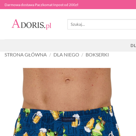
Przewiń
Darmowa dostawa Paczkomat Inpost od 200zł
do
zawartości
Szukaj:
DL
STRONA GŁÓWNA
/
DLA NIEGO
/
BOKSERKI