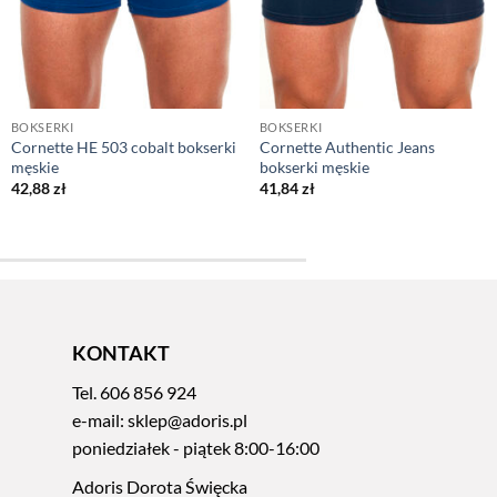
BOKSERKI
BOKSERKI
Cornette HE 503 cobalt bokserki
Cornette Authentic Jeans
męskie
bokserki męskie
42,88
zł
41,84
zł
KONTAKT
Tel.
606 856 924
e-mail:
sklep@adoris.pl
poniedziałek - piątek 8:00-16:00
Adoris Dorota Święcka