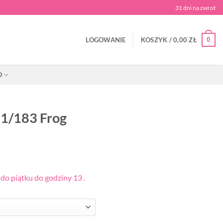
31 dni na zwrot
0
LOGOWANIE
KOSZYK /
0,00
ZŁ
O
01/183 Frog
o piątku do godziny 13 .