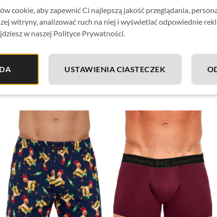
w cookie, aby zapewnić Ci najlepszą jakość przeglądania, person
Bokserki zapakowane w
firmowe pudełko producenta
– id
zej witryny, analizować ruch na niej i wyświetlać odpowiednie rek
Wyprodukowano w Polsce.
jdziesz w naszej Polityce Prywatności.
Skład materiału:
100% bawełna
DA
USTAWIENIA CIASTECZEK
O