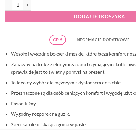
ilość Bokserki męskie Cornette Classic 001/183 Frog
DODAJ DO KOSZYKA
OPIS
INFORMACJE DODATKOWE
Wesołe i wygodne bokserki męskie, które łączą komfort nos
Zabawny nadruk z zielonymi żabami trzymającymi kufle piwa 
sprawia, że jest to świetny pomysł na prezent.
To idealny wybór dla mężczyzn z dystansem do siebie.
Przeznaczone są dla osób ceniących komfort i wygodę użytk
Fason luźny.
Wygodny rozporek na guzik.
Szeroka, nieuciskająca guma w pasie.
Staranne wykończenie –
najwyższa jakość.