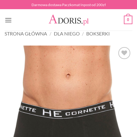
Przewiń
Darmowa dostawa Paczkomat Inpost od 200zł
do
zawartości
0
STRONA GŁÓWNA
/
DLA NIEGO
/
BOKSERKI