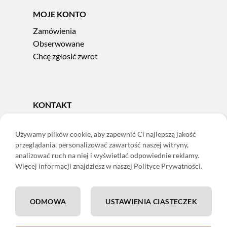
MOJE KONTO
Zamówienia
Obserwowane
Chcę zgłosić zwrot
KONTAKT
Tel.
606 856 924
e-mail:
sklep@adoris.pl
Używamy plików cookie, aby zapewnić Ci najlepszą jakość
przeglądania, personalizować zawartość naszej witryny,
poniedziałek - piątek 8:00-16:00
analizować ruch na niej i wyświetlać odpowiednie reklamy.
Adoris Dorota Święcka
Więcej informacji znajdziesz w naszej Polityce Prywatności.
ul. Łączna 13
58-502 Jelenia Góra
ODMOWA
USTAWIENIA CIASTECZEK
ING: 22 1050 1751 1000 0091 0971 2688