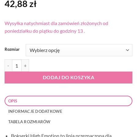
42,88
zł
Wysyłka natychmiast dla zamówień złożonych od
poniedziałku do piątku do godziny 13 .
Rozmiar
ilość Cornette HE 503 czarne bokserki męskie
DODAJ DO KOSZYKA
OPIS
INFORMACJE DODATKOWE
TABELA ROZMIARÓW
Bokserki High Emotion to linia przeznaczona dla