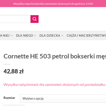
Wysyłka natychmiast dla zamówień złożonych do godziny 13:00
A NIEJ
DLA NIEGO
DLA DZIECKA
CIĄŻA I MACIERZYŃSTW
Cornette HE 503 petrol bokserki mę
42,88
zł
Wysyłka natychmiast dla zamówień złożonych od poniedziałku d
Rozmiar