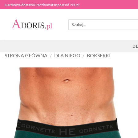
Przewiń
Darmowa dostawa Paczkomat Inpost od 200zł
do
zawartości
Szukaj:
DL
STRONA GŁÓWNA
/
DLA NIEGO
/
BOKSERKI