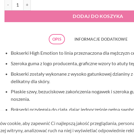
ilość Cornette HE 503 petrol bokserki męskie
DODAJ DO KOSZYKA
OPIS
INFORMACJE DODATKOWE
Bokserki High Emotion to linia przeznaczona dla mężczyzn 
Szeroka guma z logo producenta, graficzne wzory to atuty t
Bokserki zostały wykonane z wysoko gatunkowej dzianiny z do
delikatny dla skóry.
Płaskie szwy, bezuciskowe zakończenia nogawek i szeroka g
noszenia.
Bokserki przylegają do ciała, dając jednocześnie pełną swob
Bokserki zapakowane w firmowe pudełko producenta – id
w cookie, aby zapewnić Ci najlepszą jakość przeglądania, person
Skład materiału:
95% Bawełna, 5% Elastan
zej witryny, analizować ruch na niej i wyświetlać odpowiednie rek