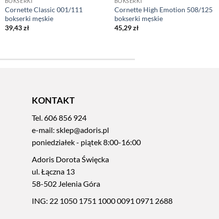
BOKSERKI
BOKSERKI
Cornette Classic 001/111
Cornette High Emotion 508/125
bokserki męskie
bokserki męskie
39,43
zł
45,29
zł
KONTAKT
Tel.
606 856 924
e-mail:
sklep@adoris.pl
poniedziałek - piątek 8:00-16:00
Adoris Dorota Święcka
ul. Łączna 13
58-502 Jelenia Góra
ING: 22 1050 1751 1000 0091 0971 2688