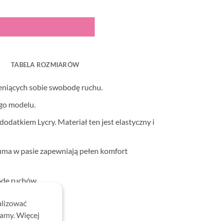
TABELA ROZMIARÓW
ceniących sobie swobodę ruchu.
ego modelu.
datkiem Lycry. Materiał ten jest elastyczny i
uma w pasie zapewniają pełen komfort
odę ruchów.
ealne na prezent!
alizować
lamy. Więcej