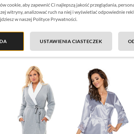
w cookie, aby zapewnić Ci najlepszą jakość przeglądania, person
Wyprodukowano w Polsce.
zej witryny, analizować ruch na niej i wyświetlać odpowiednie rek
jdziesz w naszej Polityce Prywatności.
Skład materiału:
satyna – 97% poliester, 3% elastan
DA
USTAWIENIA CIASTECZEK
O