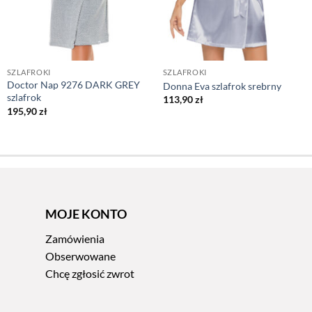
SZLAFROKI
SZLAFROKI
Doctor Nap 9276 DARK GREY
Donna Eva szlafrok srebrny
szlafrok
113,90
zł
195,90
zł
MOJE KONTO
Zamówienia
Obserwowane
Chcę zgłosić zwrot