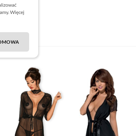
alizować
lamy. Więcej
DMOWA