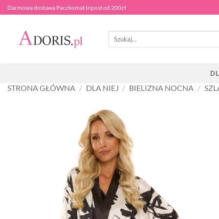
Przewiń
Darmowa dostawa Paczkomat Inpost od 200zł
do
zawartości
Szukaj:
DL
STRONA GŁÓWNA
/
DLA NIEJ
/
BIELIZNA NOCNA
/
SZL