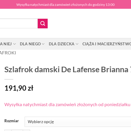
Wysyłka natychmiast dla zamówień złożonych do godziny 13:00
A NIEJ
DLA NIEGO
DLA DZIECKA
CIĄŻA I MACIERZYŃSTW
AFROKI
Szlafrok damski De Lafense Brianna
191,90
zł
Wysyłka natychmiast dla zamówień złożonych od poniedziałku d
Rozmiar