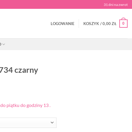
31 dni na zwrot
0
LOGOWANIE
KOSZYK /
0,00
ZŁ
O
 734 czarny
o piątku do godziny 13 .