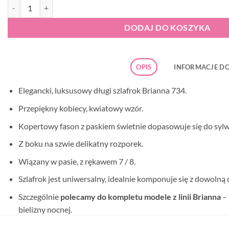
ilość Szlafrok damski De Lafense Brianna 734 czarny
DODAJ DO KOSZYKA
OPIS
INFORMACJE D
Elegancki, luksusowy długi szlafrok Brianna 734.
Przepiękny kobiecy, kwiatowy wzór.
Kopertowy fason z paskiem świetnie dopasowuje się do sylw
Z boku na szwie delikatny rozporek.
Wiązany w pasie, z rękawem 7 / 8.
Szlafrok jest uniwersalny, idealnie komponuje się z dowolną
Szczególnie
polecamy do kompletu modele z linii Brianna
– 
bielizny nocnej.
Produkt wykonany z wysokogatunkowej mikrosatyny.