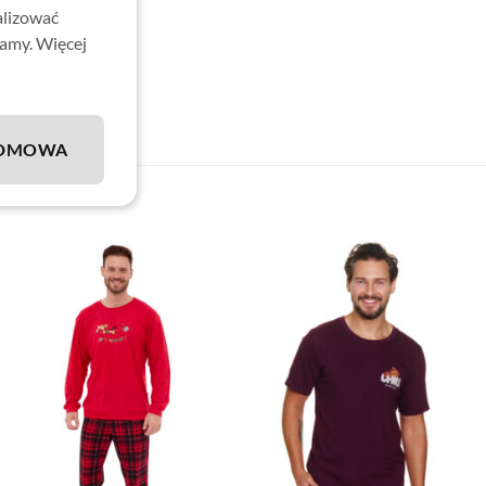
alizować
lamy. Więcej
DMOWA