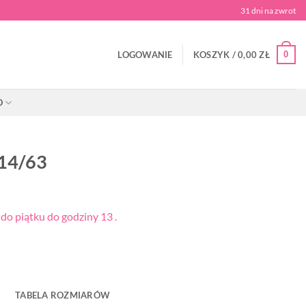
31 dni na zwrot
0
LOGOWANIE
KOSZYK /
0,00
ZŁ
O
114/63
o piątku do godziny 13 .
TABELA ROZMIARÓW