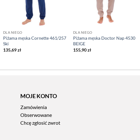
DLA NIEGO
DLA NIEGO
Piżama męska Cornette 461/257
Piżama męska Doctor Nap 4530
Ski
BEIGE
135,69
zł
155,90
zł
MOJE KONTO
Zamówienia
Obserwowane
Chcę zgłosić zwrot