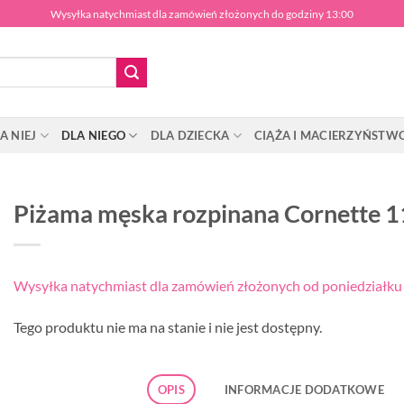
Wysyłka natychmiast dla zamówień złożonych do godziny 13:00
A NIEJ
DLA NIEGO
DLA DZIECKA
CIĄŻA I MACIERZYŃSTW
Piżama męska rozpinana Cornette 
Wysyłka natychmiast dla zamówień złożonych od poniedziałku d
Tego produktu nie ma na stanie i nie jest dostępny.
OPIS
INFORMACJE DODATKOWE