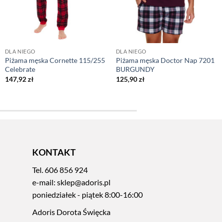
DLA NIEGO
DLA NIEGO
Piżama męska Cornette 115/255
Piżama męska Doctor Nap 7201
Celebrate
BURGUNDY
147,92
zł
125,90
zł
KONTAKT
Tel.
606 856 924
e-mail:
sklep@adoris.pl
poniedziałek - piątek 8:00-16:00
Adoris Dorota Święcka