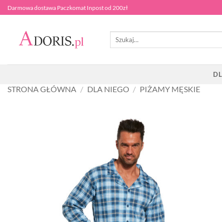
Przewiń
Darmowa dostawa Paczkomat Inpost od 200zł
do
zawartości
Szukaj:
DL
STRONA GŁÓWNA
/
DLA NIEGO
/
PIŻAMY MĘSKIE