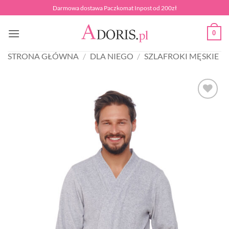
Przewiń
Darmowa dostawa Paczkomat Inpost od 200zł
do
zawartości
0
STRONA GŁÓWNA
/
DLA NIEGO
/
SZLAFROKI MĘSKIE