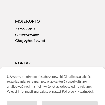
MOJE KONTO
Zamówienia
Obserwowane
Chcę zgłosić zwrot
KONTAKT
Tel.
606 856 924
e-mail:
sklep@adoris.pl
Używamy plików cookie, aby zapewnić Ci najlepszą jakość
przeglądania, personalizować zawartość naszej witryny,
poniedziałek - piątek 8:00-16:00
analizować ruch na niej i wyświetlać odpowiednie reklamy.
Adoris Dorota Święcka
Więcej informacji znajdziesz w naszej Polityce Prywatności.
ul. Łączna 13
58-502 Jelenia Góra