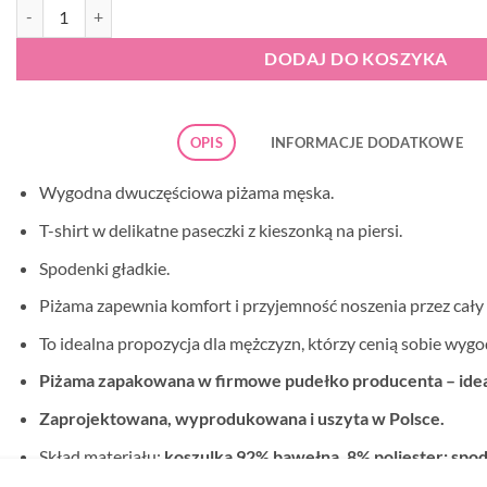
ilość Piżama męska Cornette 325/175 Lagoon
DODAJ DO KOSZYKA
OPIS
INFORMACJE DODATKOWE
Wygodna dwuczęściowa piżama męska.
T-shirt w delikatne paseczki z kieszonką na piersi.
Spodenki gładkie.
Piżama zapewnia komfort i przyjemność noszenia przez cały 
To idealna propozycja dla mężczyzn, którzy cenią sobie wygod
Piżama zapakowana w firmowe pudełko producenta – idea
Zaprojektowana, wyprodukowana i uszyta w Polsce.
Skład materiału:
koszulka 92% bawełna, 8% poliester; sp