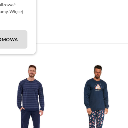
alizować
lamy. Więcej
DMOWA