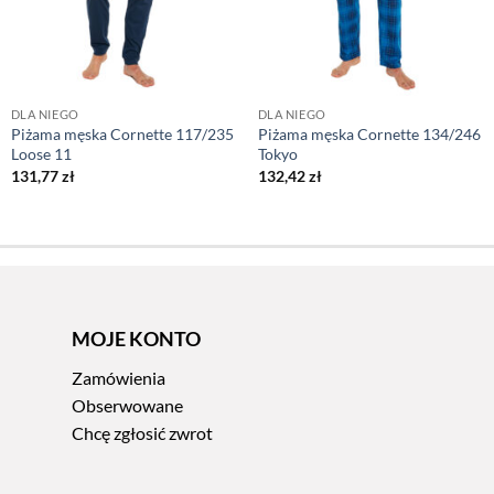
DLA NIEGO
DLA NIEGO
Piżama męska Cornette 117/235
Piżama męska Cornette 134/246
Loose 11
Tokyo
131,77
zł
132,42
zł
MOJE KONTO
Zamówienia
Obserwowane
Chcę zgłosić zwrot