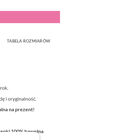
TABELA ROZMIARÓW
rok.
ę i oryginalność.
lna na prezent!
odenki 100% bawełna