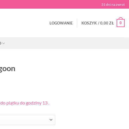
31 dni na zwrot
0
LOGOWANIE
KOSZYK /
0,00
ZŁ
O
goon
o piątku do godziny 13 .