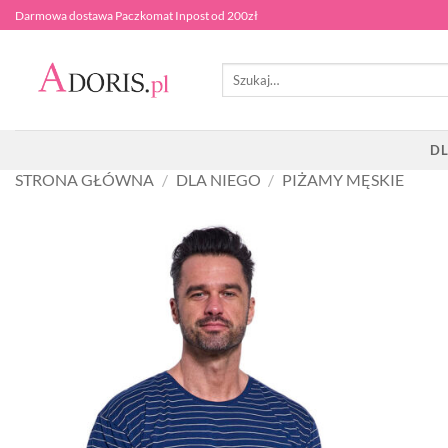
Przewiń
Darmowa dostawa Paczkomat Inpost od 200zł
do
zawartości
Szukaj:
DL
STRONA GŁÓWNA
/
DLA NIEGO
/
PIŻAMY MĘSKIE