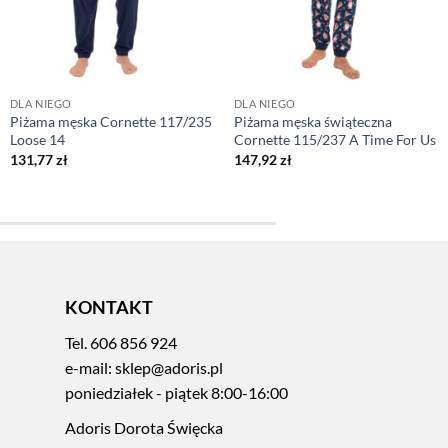
DLA NIEGO
DLA NIEGO
Piżama męska Cornette 117/235
Piżama męska świąteczna
Loose 14
Cornette 115/237 A Time For Us
131,77
zł
147,92
zł
KONTAKT
Tel.
606 856 924
e-mail:
sklep@adoris.pl
poniedziałek - piątek 8:00-16:00
Adoris Dorota Święcka