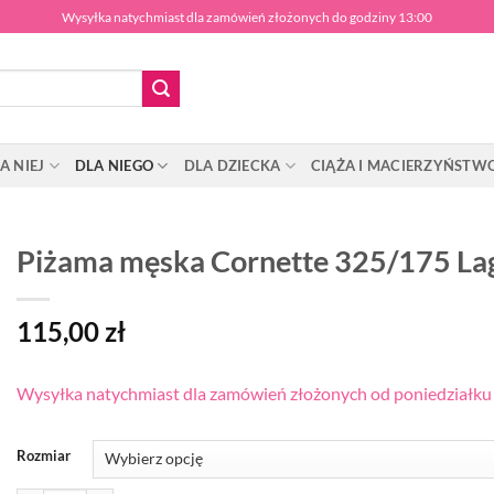
Wysyłka natychmiast dla zamówień złożonych do godziny 13:00
A NIEJ
DLA NIEGO
DLA DZIECKA
CIĄŻA I MACIERZYŃSTW
Piżama męska Cornette 325/175 La
115,00
zł
Wysyłka natychmiast dla zamówień złożonych od poniedziałku d
Rozmiar