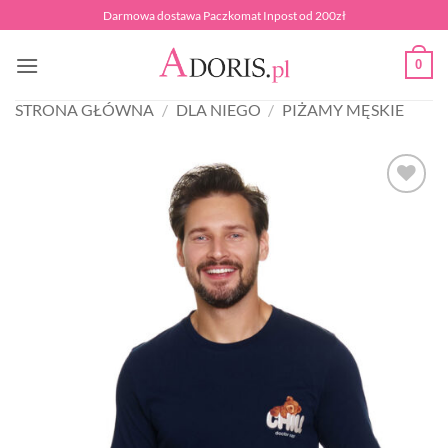
Przewiń
Darmowa dostawa Paczkomat Inpost od 200zł
do
zawartości
0
STRONA GŁÓWNA
/
DLA NIEGO
/
PIŻAMY MĘSKIE