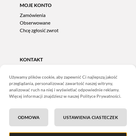
MOJE KONTO
Zamówienia
Obserwowane
Chcę zgłosić zwrot
KONTAKT
Tel.
606 856 924
e-mail:
sklep@adoris.pl
Używamy plików cookie, aby zapewnić Ci najlepszą jakość
przeglądania, personalizować zawartość naszej witryny,
poniedziałek - piątek 8:00-16:00
analizować ruch na niej i wyświetlać odpowiednie reklamy.
Adoris Dorota Święcka
Więcej informacji znajdziesz w naszej Polityce Prywatności.
ul. Łączna 13
58-502 Jelenia Góra
ODMOWA
USTAWIENIA CIASTECZEK
ING: 22 1050 1751 1000 0091 0971 2688