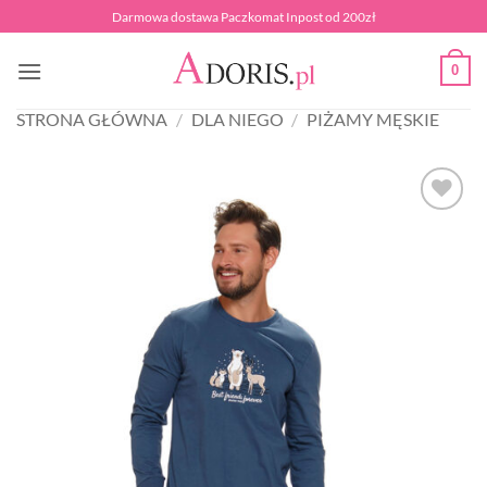
Przewiń
Darmowa dostawa Paczkomat Inpost od 200zł
do
zawartości
0
STRONA GŁÓWNA
/
DLA NIEGO
/
PIŻAMY MĘSKIE