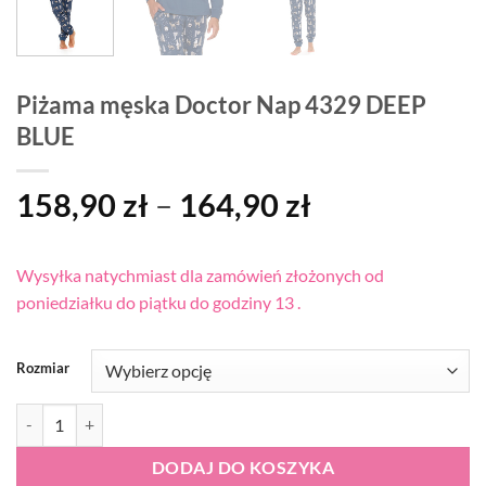
Piżama męska Doctor Nap 4329 DEEP
BLUE
Zakres
158,90
zł
–
164,90
zł
cen:
od
Wysyłka natychmiast dla zamówień złożonych od
158,90 zł
poniedziałku do piątku do godziny 13 .
do
164,90 zł
Rozmiar
ilość Piżama męska Doctor Nap 4329 DEEP BLUE
DODAJ DO KOSZYKA