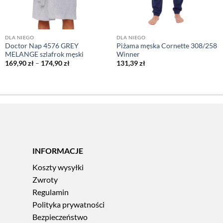
DLA NIEGO
DLA NIEGO
Doctor Nap 4576 GREY
Piżama męska Cornette 308/258
MELANGE szlafrok męski
Winner
Zakres
169,90
zł
–
174,90
zł
131,39
zł
cen:
od
169,90 zł
do
174,90 zł
INFORMACJE
Koszty wysyłki
Zwroty
Regulamin
Polityka prywatności
Bezpieczeństwo