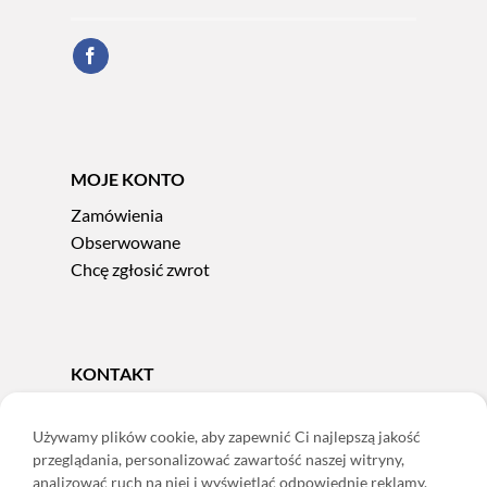
MOJE KONTO
Zamówienia
Obserwowane
Chcę zgłosić zwrot
KONTAKT
Tel.
606 856 924
e-mail:
sklep@adoris.pl
Używamy plików cookie, aby zapewnić Ci najlepszą jakość
przeglądania, personalizować zawartość naszej witryny,
poniedziałek - piątek 8:00-16:00
analizować ruch na niej i wyświetlać odpowiednie reklamy.