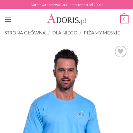
Przewiń
Darmowa dostawa Paczkomat Inpost od 200zł
do
zawartości
0
STRONA GŁÓWNA
/
DLA NIEGO
/
PIŻAMY MĘSKIE