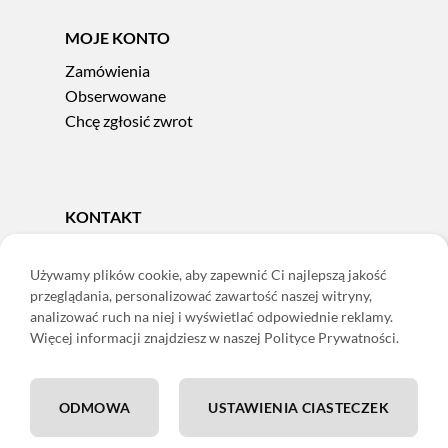
MOJE KONTO
Zamówienia
Obserwowane
Chcę zgłosić zwrot
KONTAKT
Tel.
606 856 924
e-mail:
sklep@adoris.pl
Używamy plików cookie, aby zapewnić Ci najlepszą jakość
przeglądania, personalizować zawartość naszej witryny,
poniedziałek - piątek 8:00-16:00
analizować ruch na niej i wyświetlać odpowiednie reklamy.
Adoris Dorota Święcka
Więcej informacji znajdziesz w naszej Polityce Prywatności.
ul. Łączna 13
58-502 Jelenia Góra
ODMOWA
USTAWIENIA CIASTECZEK
ING: 22 1050 1751 1000 0091 0971 2688