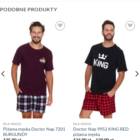
PODOBNE PRODUKTY
DLA NIEGO
DLA NIEGO
Piżama męska Doctor Nap 7201
Doctor Nap 9952 KING RED
BURGUNDY
piżama męska
Zakres
125,90
zł
124,90
zł
–
129,90
zł