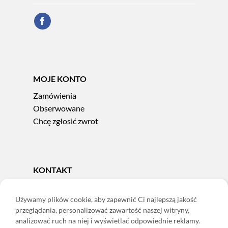
MOJE KONTO
Zamówienia
Obserwowane
Chcę zgłosić zwrot
KONTAKT
Tel.
606 856 924
e-mail:
sklep@adoris.pl
Używamy plików cookie, aby zapewnić Ci najlepszą jakość
przeglądania, personalizować zawartość naszej witryny,
poniedziałek - piątek 8:00-16:00
analizować ruch na niej i wyświetlać odpowiednie reklamy.