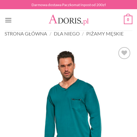
Przewiń
Darmowa dostawa Paczkomat Inpost od 200zł
do
zawartości
0
STRONA GŁÓWNA
/
DLA NIEGO
/
PIŻAMY MĘSKIE