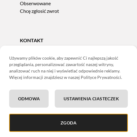
Obserwowane
Chcę zgłosić zwrot
KONTAKT
Tel.
606 856 924
e-mail:
sklep@adoris.pl
Używamy plików cookie, aby zapewnić Ci najlepszą jakość
przeglądania, personalizować zawartość naszej witryny,
poniedziałek - piątek 8:00-16:00
analizować ruch na niej i wyświetlać odpowiednie reklamy.
Adoris Dorota Święcka
Więcej informacji znajdziesz w naszej Polityce Prywatności.
ul. Łączna 13
58-502 Jelenia Góra
ODMOWA
USTAWIENIA CIASTECZEK
ING: 22 1050 1751 1000 0091 0971 2688
ZGODA