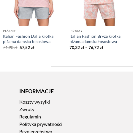
PIŻAMY
PIŻAMY
Italian Fashion Dalia krótka
Italian Fashion Bryza krótka
piżama damska łososiowa
piżama damska łososiowa
Pierwotna
Aktualna
Zakres
71,90
zł
57,52
zł
70,32
zł
–
76,72
zł
cena
cena
cen:
wynosiła:
wynosi:
od
71,90 zł.
57,52 zł.
70,32 zł
do
76,72 zł
INFORMACJE
Koszty wysyłki
Zwroty
Regulamin
Polityka prywatności
Bezpieczeństwo