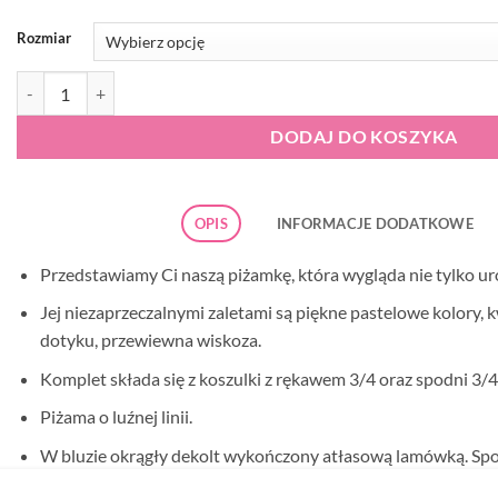
Rozmiar
ilość Italian Fashion Bryza 3/4 piżama damska niebieska
DODAJ DO KOSZYKA
OPIS
INFORMACJE DODATKOWE
Przedstawiamy Ci naszą piżamkę, która wygląda nie tylko uroc
Jej niezaprzeczalnymi zaletami są piękne pastelowe kolory,
dotyku, przewiewna wiskoza.
Komplet składa się z koszulki z rękawem 3/4 oraz spodni 3/4
Piżama o luźnej linii.
W bluzie okrągły dekolt wykończony atłasową lamówką. Spo
Wyprodukowano w Polsce.