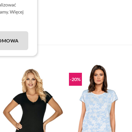
alizować
lamy. Więcej
DMOWA
-20%