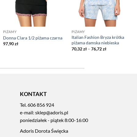
PIŻAMY
PIŻAMY
Italian Fashion Bryza krótka
Donna Clara 1/2 piżama czarna
piżama damska niebieska
97,90
zł
Zakres
70,32
zł
–
76,72
zł
cen:
od
70,32 zł
do
76,72 zł
KONTAKT
Tel.
606 856 924
e-mail:
sklep@adoris.pl
poniedziałek - piątek 8:00-16:00
Adoris Dorota Święcka