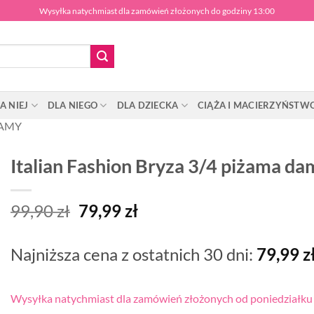
Wysyłka natychmiast dla zamówień złożonych do godziny 13:00
A NIEJ
DLA NIEGO
DLA DZIECKA
CIĄŻA I MACIERZYŃSTW
ŻAMY
Italian Fashion Bryza 3/4 piżama da
Pierwotna
Aktualna
99,90
zł
79,99
zł
cena
cena
wynosiła:
wynosi:
Najniższa cena z ostatnich 30 dni:
79,99
z
99,90 zł.
79,99 zł.
Wysyłka natychmiast dla zamówień złożonych od poniedziałku d