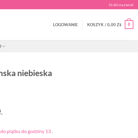
31 dni na zwrot
0
LOGOWANIE
KOSZYK /
0,00
ZŁ
O
mska niebieska
ł
.
o piątku do godziny 13 .