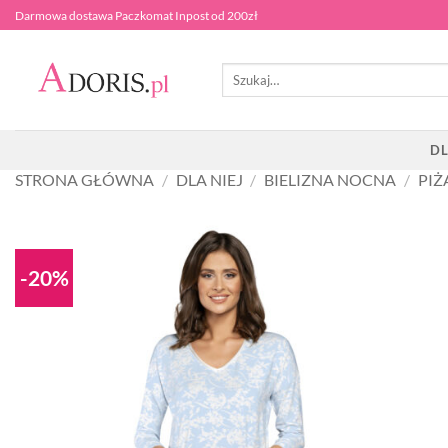
Przewiń
Darmowa dostawa Paczkomat Inpost od 200zł
do
zawartości
Szukaj:
DL
STRONA GŁÓWNA
/
DLA NIEJ
/
BIELIZNA NOCNA
/
PI
-20%