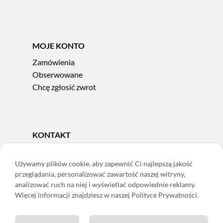
MOJE KONTO
Zamówienia
Obserwowane
Chcę zgłosić zwrot
KONTAKT
Tel.
606 856 924
e-mail:
sklep@adoris.pl
Używamy plików cookie, aby zapewnić Ci najlepszą jakość
przeglądania, personalizować zawartość naszej witryny,
poniedziałek - piątek 8:00-16:00
analizować ruch na niej i wyświetlać odpowiednie reklamy.
Adoris Dorota Święcka
Więcej informacji znajdziesz w naszej Polityce Prywatności.
ul. Łączna 13
58-502 Jelenia Góra