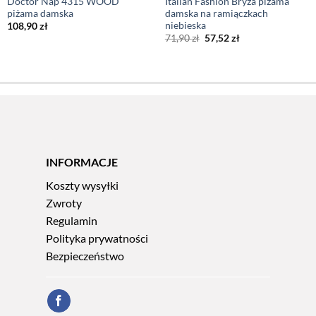
Doctor Nap 4315 WOOD
Italian Fashion Bryza piżama
piżama damska
damska na ramiączkach
niebieska
108,90
zł
Pierwotna
Aktualna
71,90
zł
57,52
zł
cena
cena
wynosiła:
wynosi:
71,90 zł.
57,52 zł.
INFORMACJE
Koszty wysyłki
Zwroty
Regulamin
Polityka prywatności
Bezpieczeństwo