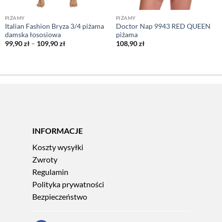
PIŻAMY
PIŻAMY
Italian Fashion Bryza 3/4 piżama
Doctor Nap 9943 RED QUEEN
damska łososiowa
piżama
Zakres
99,90
zł
–
109,90
zł
108,90
zł
cen:
od
99,90 zł
do
109,90 zł
INFORMACJE
Koszty wysyłki
Zwroty
Regulamin
Polityka prywatności
Bezpieczeństwo