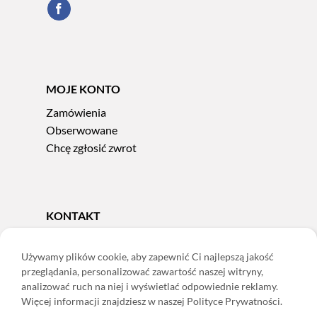
MOJE KONTO
Zamówienia
Obserwowane
Chcę zgłosić zwrot
KONTAKT
Tel.
606 856 924
e-mail:
sklep@adoris.pl
Używamy plików cookie, aby zapewnić Ci najlepszą jakość
przeglądania, personalizować zawartość naszej witryny,
poniedziałek - piątek 8:00-16:00
analizować ruch na niej i wyświetlać odpowiednie reklamy.
Adoris Dorota Święcka
Więcej informacji znajdziesz w naszej Polityce Prywatności.
ul. Łączna 13