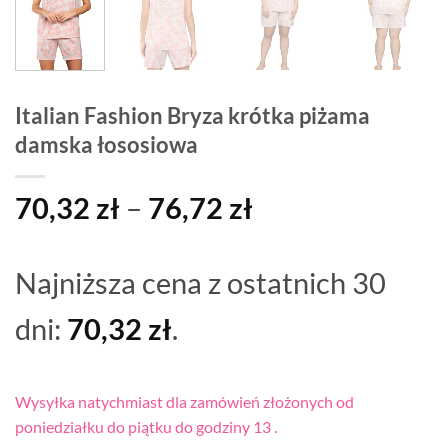
Italian Fashion Bryza krótka piżama
damska łososiowa
Zakres
70,32
zł
–
76,72
zł
cen:
od
Najniższa cena z ostatnich 30
70,32 zł
do
dni:
70,32
zł
.
76,72 zł
Wysyłka natychmiast dla zamówień złożonych od
poniedziałku do piątku do godziny 13 .