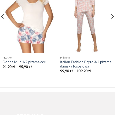
PIŻAMY
PIŻAMY
Italian Fashion Bryza 3/4 piżama
Donna Mila 1/2 piżama ecru
damska łososiowa
Zakres
91,90
zł
–
95,90
zł
cen:
Zakres
99,90
zł
–
109,90
zł
od
cen:
91,90 zł
od
do
99,90 zł
95,90 zł
do
109,90 zł