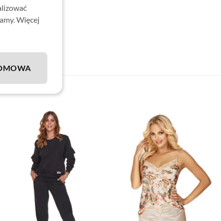
alizować
lamy. Więcej
DMOWA