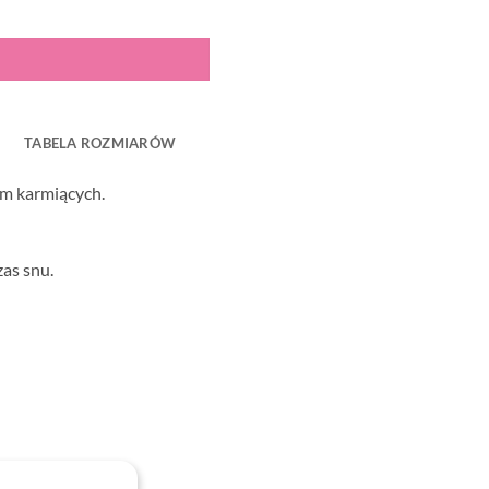
TABELA ROZMIARÓW
am karmiących.
as snu.