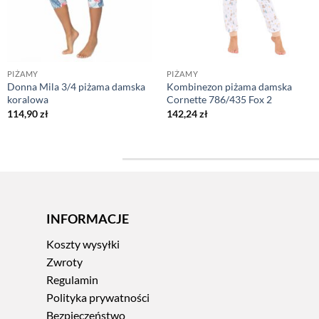
PIŻAMY
PIŻAMY
Donna Mila 3/4 piżama damska
Kombinezon piżama damska
koralowa
Cornette 786/435 Fox 2
114,90
zł
142,24
zł
INFORMACJE
Koszty wysyłki
Zwroty
Regulamin
Polityka prywatności
Bezpieczeństwo