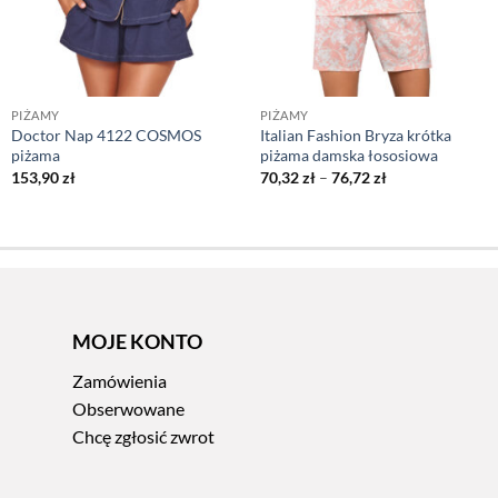
PIŻAMY
PIŻAMY
Doctor Nap 4122 COSMOS
Italian Fashion Bryza krótka
piżama
piżama damska łososiowa
Zakres
153,90
zł
70,32
zł
–
76,72
zł
cen:
od
70,32 zł
do
76,72 zł
MOJE KONTO
Zamówienia
Obserwowane
Chcę zgłosić zwrot