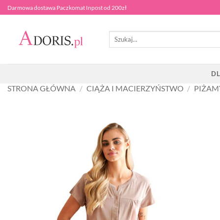
Przewiń
Darmowa dostawa Paczkomat Inpost od 200zł
do
zawartości
Szukaj:
DL
STRONA GŁÓWNA
/
CIĄŻA I MACIERZYŃSTWO
/
PIŻAM