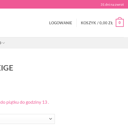
31 dni na zwrot
0
LOGOWANIE
KOSZYK /
0,00
ZŁ
O
EIGE
o piątku do godziny 13 .