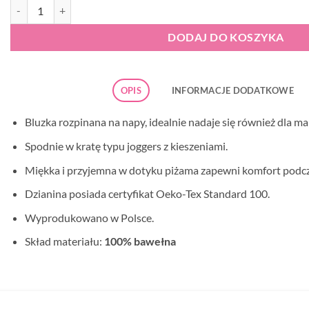
ilość Piżama damska Doctor Nap 4430 BEIGE
DODAJ DO KOSZYKA
OPIS
INFORMACJE DODATKOWE
Bluzka rozpinana na napy, idealnie nadaje się również dla m
Spodnie w kratę typu joggers z kieszeniami.
Miękka i przyjemna w dotyku piżama zapewni komfort podcz
Dzianina posiada certyfikat Oeko-Tex Standard 100.
Wyprodukowano w Polsce.
Skład materiału:
100% bawełna