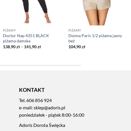
PIŻAMY
PIŻAMY
Doctor Nap 4351 BLACK
Donna Paris 1/2 piżama jasny
piżama damska
beż
Zakres
138,90
zł
–
141,90
zł
104,90
zł
cen:
od
138,90 zł
do
141,90 zł
KONTAKT
Tel.
606 856 924
e-mail:
sklep@adoris.pl
poniedziałek - piątek 8:00-16:00
Adoris Dorota Święcka