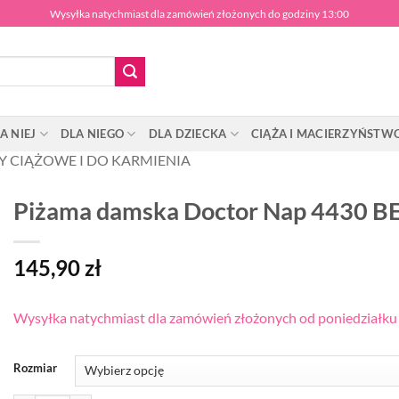
Wysyłka natychmiast dla zamówień złożonych do godziny 13:00
A NIEJ
DLA NIEGO
DLA DZIECKA
CIĄŻA I MACIERZYŃSTW
Y CIĄŻOWE I DO KARMIENIA
Piżama damska Doctor Nap 4430 B
145,90
zł
Wysyłka natychmiast dla zamówień złożonych od poniedziałku d
Rozmiar