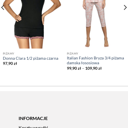
PIŻAMY
PIŻAMY
Italian Fashion Bryza 3/4 piżama
Donna Clara 1/2 piżama czarna
damska łososiowa
97,90
zł
Zakres
99,90
zł
–
109,90
zł
cen:
od
99,90 zł
do
109,90 zł
INFORMACJE
Koszty wysyłki