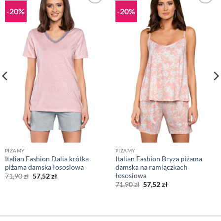
-20%
-20%
PIŻAMY
PIŻAMY
Italian Fashion Dalia krótka
Italian Fashion Bryza piżama
piżama damska łososiowa
damska na ramiączkach
łososiowa
Pierwotna
Aktualna
71,90
zł
57,52
zł
cena
cena
Pierwotna
Aktualna
71,90
zł
57,52
zł
wynosiła:
wynosi:
cena
cena
71,90 zł.
57,52 zł.
wynosiła:
wynosi:
71,90 zł.
57,52 zł.