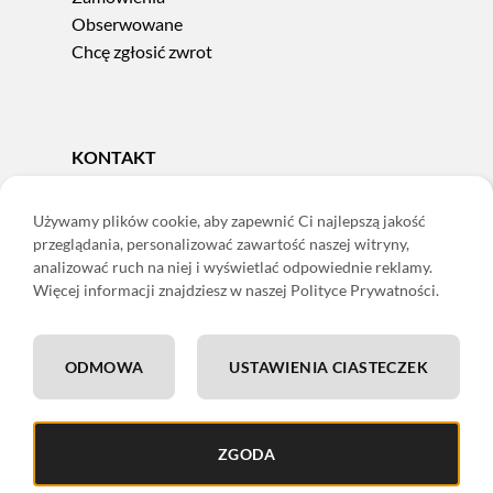
Obserwowane
Chcę zgłosić zwrot
KONTAKT
Tel.
606 856 924
e-mail:
sklep@adoris.pl
Używamy plików cookie, aby zapewnić Ci najlepszą jakość
przeglądania, personalizować zawartość naszej witryny,
poniedziałek - piątek 8:00-16:00
analizować ruch na niej i wyświetlać odpowiednie reklamy.
Adoris Dorota Święcka
Więcej informacji znajdziesz w naszej Polityce Prywatności.
ul. Łączna 13
58-502 Jelenia Góra
ODMOWA
USTAWIENIA CIASTECZEK
ING: 22 1050 1751 1000 0091 0971 2688
ZGODA