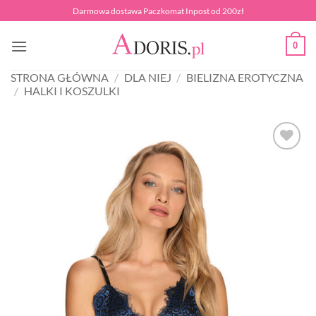
Przewiń
Darmowa dostawa Paczkomat Inpost od 200zł
do
zawartości
0
STRONA GŁÓWNA
/
DLA NIEJ
/
BIELIZNA EROTYCZNA
/
HALKI I KOSZULKI