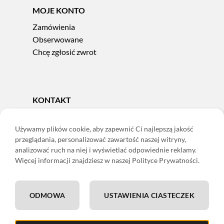
MOJE KONTO
Zamówienia
Obserwowane
Chcę zgłosić zwrot
KONTAKT
Tel.
606 856 924
e-mail:
sklep@adoris.pl
Używamy plików cookie, aby zapewnić Ci najlepszą jakość
przeglądania, personalizować zawartość naszej witryny,
poniedziałek - piątek 8:00-16:00
analizować ruch na niej i wyświetlać odpowiednie reklamy.
Adoris Dorota Święcka
Więcej informacji znajdziesz w naszej Polityce Prywatności.
ul. Łączna 13
58-502 Jelenia Góra
ODMOWA
USTAWIENIA CIASTECZEK
ING: 22 1050 1751 1000 0091 0971 2688