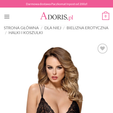
Przewiń
Darmowa dostawa Paczkomat Inpost od 200zł
do
zawartości
0
STRONA GŁÓWNA
/
DLA NIEJ
/
BIELIZNA EROTYCZNA
/
HALKI I KOSZULKI