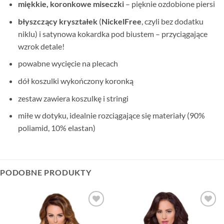
miękkie, koronkowe miseczki
– pięknie ozdobione piersi
błyszczący kryształek
(
NickelFree
, czyli bez dodatku
niklu) i satynowa kokardka pod biustem – przyciągające
wzrok detale!
powabne wycięcie na plecach
dół koszulki wykończony koronką
zestaw zawiera koszulkę i stringi
miłe w dotyku, idealnie rozciągające się materiały (90%
poliamid, 10% elastan)
PODOBNE PRODUKTY