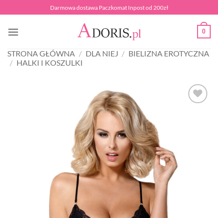
Przewiń
Darmowa dostawa Paczkomat Inpost od 200zł
do
zawartości
0
STRONA GŁÓWNA
/
DLA NIEJ
/
BIELIZNA EROTYCZNA
/
HALKI I KOSZULKI