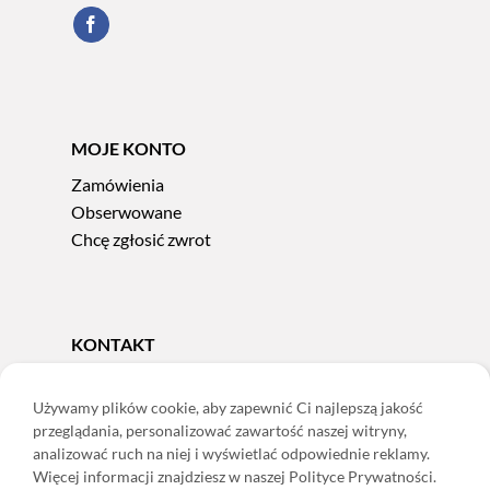
MOJE KONTO
Zamówienia
Obserwowane
Chcę zgłosić zwrot
KONTAKT
Tel.
606 856 924
e-mail:
sklep@adoris.pl
Używamy plików cookie, aby zapewnić Ci najlepszą jakość
przeglądania, personalizować zawartość naszej witryny,
poniedziałek - piątek 8:00-16:00
analizować ruch na niej i wyświetlać odpowiednie reklamy.
Adoris Dorota Święcka
Więcej informacji znajdziesz w naszej Polityce Prywatności.