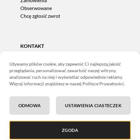
Zamówienia
Obserwowane
Chcę zgłosić zwrot
KONTAKT
Tel.
606 856 924
e-mail:
sklep@adoris.pl
Używamy plików cookie, aby zapewnić Ci najlepszą jakość
przeglądania, personalizować zawartość naszej witryny,
poniedziałek - piątek 8:00-16:00
analizować ruch na niej i wyświetlać odpowiednie reklamy.
Adoris Dorota Święcka
Więcej informacji znajdziesz w naszej Polityce Prywatności.
ul. Łączna 13
58-502 Jelenia Góra
ODMOWA
USTAWIENIA CIASTECZEK
ING: 22 1050 1751 1000 0091 0971 2688
ZGODA