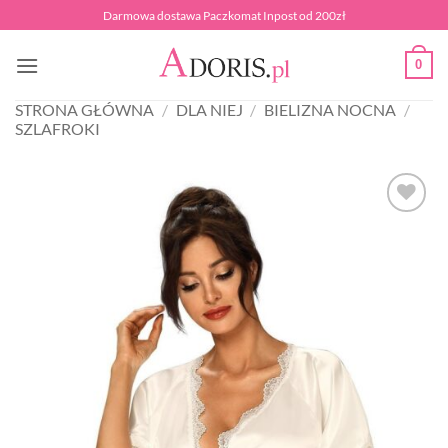
Przewiń
Darmowa dostawa Paczkomat Inpost od 200zł
do
zawartości
0
STRONA GŁÓWNA
/
DLA NIEJ
/
BIELIZNA NOCNA
/
SZLAFROKI