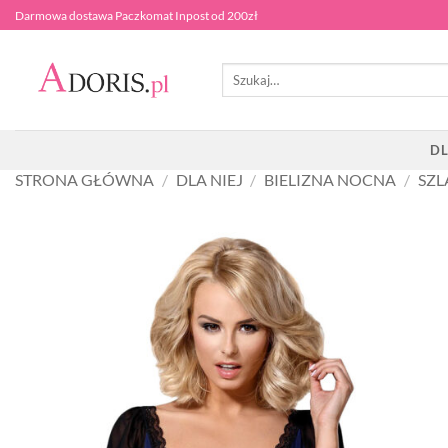
Przewiń
Darmowa dostawa Paczkomat Inpost od 200zł
do
zawartości
Szukaj:
DL
STRONA GŁÓWNA
/
DLA NIEJ
/
BIELIZNA NOCNA
/
SZL