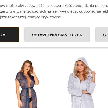
Bielizna jest nowa, z kompletem metek, oryginalnie zapa
w cookie, aby zapewnić Ci najlepszą jakość przeglądania, person
zej witryny, analizować ruch na niej i wyświetlać odpowiednie rek
firmowe pudełko ze zdjęciem modelu – idealne na prezent
jdziesz w naszej Polityce Prywatności.
DA
USTAWIENIA CIASTECZEK
O