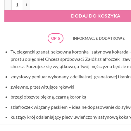
ilość Obsessive 825-PEI-6 peniuar
DODAJ DO KOSZYKA
OPIS
INFORMACJE DODATKOWE
Ty, elegancki granat, seksowna koronka i satynowa kokarda 
prostu obłędnie! Chcesz spróbować? Załóż szlafroczek i zawią
chcesz. Poczujesz się wyjątkowo, a Twój mężczyzna będzie
zmysłowy peniuar wykonany z delikatnej, granatowej tkanin
zwiewne, prześwitujące rękawki
brzegi obszyte piękną, czarną koronką
szlafroczek wiązany paskiem – idealne dopasowanie do sylw
kuszący krój odsłaniający plecy uwieńczony satynową kokar
miły w dotyku, rozciągliwy materiał (85% poliamid, 15% elas