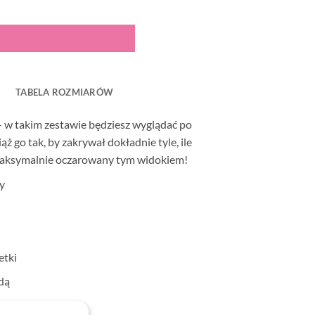
TABELA ROZMIARÓW
– w takim zestawie będziesz wyglądać po
ż go tak, by zakrywał dokładnie tyle, ile
 maksymalnie oczarowany tym widokiem!
y
etki
dą
tan)