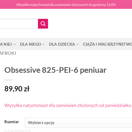
Wysyłka natychmiast dla zamówień złożonych do godziny 13:00
A NIEJ
DLA NIEGO
DLA DZIECKA
CIĄŻA I MACIERZYŃSTW
AFROKI
Obsessive 825-PEI-6 peniuar
89,90
zł
Wysyłka natychmiast dla zamówień złożonych od poniedziałku d
Rozmiar