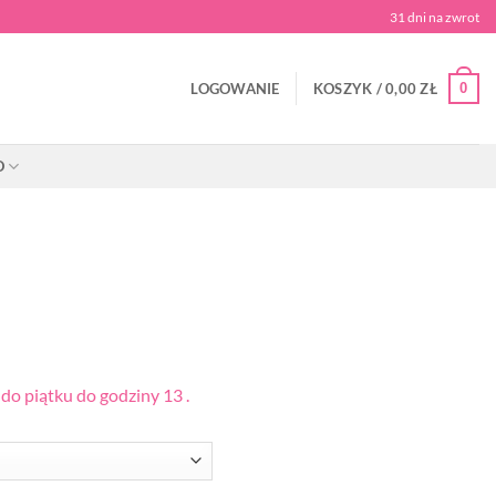
31 dni na zwrot
0
LOGOWANIE
KOSZYK /
0,00
ZŁ
O
o piątku do godziny 13 .