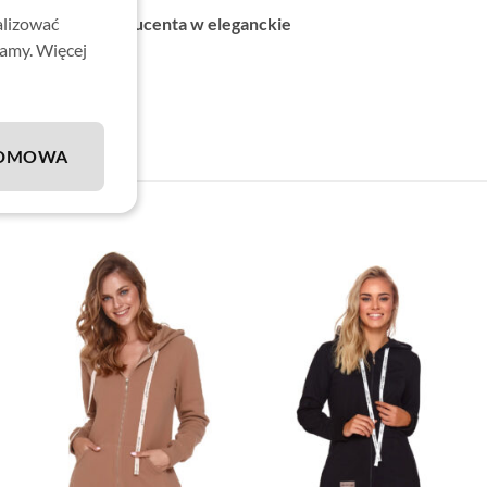
kowana przez producenta w eleganckie
alizować
lamy. Więcej
.
DMOWA