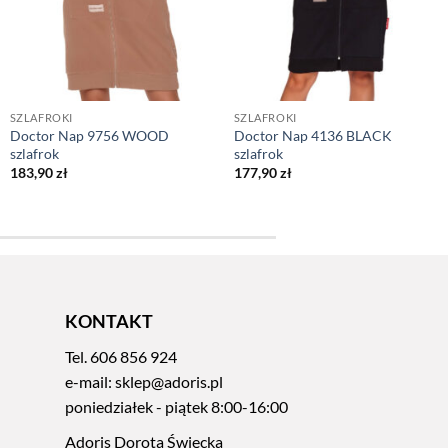
SZLAFROKI
SZLAFROKI
Doctor Nap 9756 WOOD
Doctor Nap 4136 BLACK
szlafrok
szlafrok
183,90
zł
177,90
zł
KONTAKT
Tel.
606 856 924
e-mail:
sklep@adoris.pl
poniedziałek - piątek 8:00-16:00
Adoris Dorota Święcka