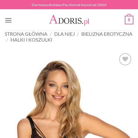
Przewiń
Darmowa dostawa Paczkomat Inpost od 200zł
do
zawartości
0
STRONA GŁÓWNA
/
DLA NIEJ
/
BIELIZNA EROTYCZNA
/
HALKI I KOSZULKI