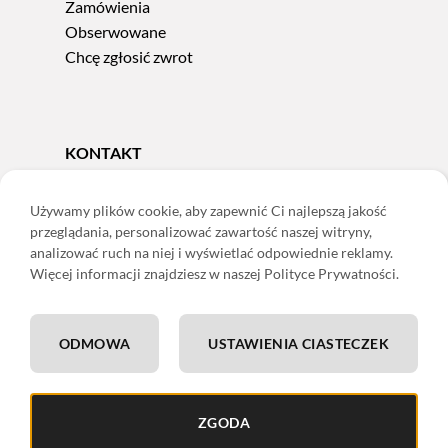
Zamówienia
Obserwowane
Chcę zgłosić zwrot
KONTAKT
Tel.
606 856 924
e-mail:
sklep@adoris.pl
Używamy plików cookie, aby zapewnić Ci najlepszą jakość
przeglądania, personalizować zawartość naszej witryny,
poniedziałek - piątek 8:00-16:00
analizować ruch na niej i wyświetlać odpowiednie reklamy.
Adoris Dorota Święcka
Więcej informacji znajdziesz w naszej Polityce Prywatności.
ul. Łączna 13
58-502 Jelenia Góra
ODMOWA
USTAWIENIA CIASTECZEK
ING: 22 1050 1751 1000 0091 0971 2688
ZGODA