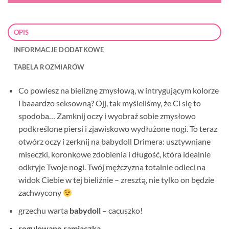
OPIS
INFORMACJE DODATKOWE
TABELA ROZMIARÓW
Co powiesz na bieliznę zmysłową, w intrygującym kolorze
i baaardzo seksowną? Ojj, tak myśleliśmy, że Ci się to
spodoba… Zamknij oczy i wyobraź sobie zmysłowo
podkreślone piersi i zjawiskowo wydłużone nogi. To teraz
otwórz oczy i zerknij na babydoll Drimera: usztywniane
miseczki, koronkowe zdobienia i długość, która idealnie
odkryje Twoje nogi. Twój mężczyzna totalnie odleci na
widok Ciebie w tej bieliźnie – zresztą, nie tylko on będzie
zachwycony
grzechu warta
babydoll
– cacuszko!
regulowane ramiączka