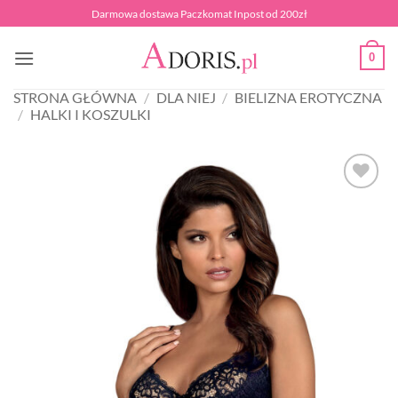
Przewiń
Darmowa dostawa Paczkomat Inpost od 200zł
do
zawartości
0
STRONA GŁÓWNA
/
DLA NIEJ
/
BIELIZNA EROTYCZNA
/
HALKI I KOSZULKI