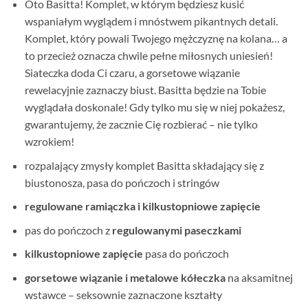
Oto Basitta! Komplet, w którym będziesz kusić
wspaniałym wyglądem i mnóstwem pikantnych detali.
Komplet, który powali Twojego mężczyznę na kolana… a
to przecież oznacza chwile pełne miłosnych uniesień!
Siateczka doda Ci czaru, a gorsetowe wiązanie
rewelacyjnie zaznaczy biust. Basitta będzie na Tobie
wyglądała doskonale! Gdy tylko mu się w niej pokażesz,
gwarantujemy, że zacznie Cię rozbierać – nie tylko
wzrokiem!
rozpalający zmysły komplet Basitta składający się z
biustonosza, pasa do pończoch i stringów
regulowane ramiączka i kilkustopniowe zapięcie
pas do pończoch z
regulowanymi paseczkami
kilkustopniowe zapięcie
pasa do pończoch
gorsetowe wiązanie i metalowe kółeczka
na aksamitnej
wstawce – seksownie zaznaczone kształty