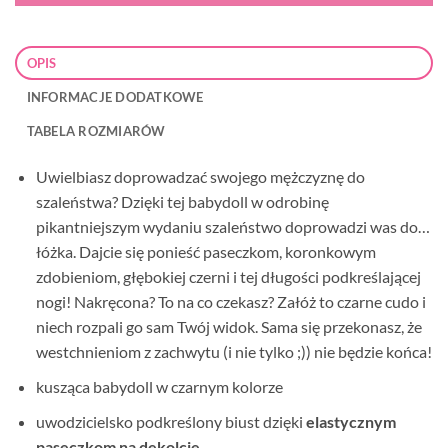
OPIS
INFORMACJE DODATKOWE
TABELA ROZMIARÓW
Uwielbiasz doprowadzać swojego mężczyznę do
szaleństwa? Dzięki tej babydoll w odrobinę
pikantniejszym wydaniu szaleństwo doprowadzi was do…
łóżka. Dajcie się ponieść paseczkom, koronkowym
zdobieniom, głębokiej czerni i tej długości podkreślającej
nogi! Nakręcona? To na co czekasz? Załóż to czarne cudo i
niech rozpali go sam Twój widok. Sama się przekonasz, że
westchnieniom z zachwytu (i nie tylko ;)) nie będzie końca!
kusząca babydoll w czarnym kolorze
uwodzicielsko podkreślony biust dzięki
elastycznym
paseczkom na dekolcie