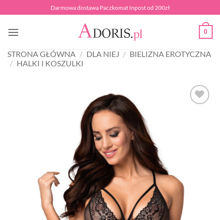
Przewiń
Darmowa dostawa Paczkomat Inpost od 200zł
do
zawartości
0
STRONA GŁÓWNA
/
DLA NIEJ
/
BIELIZNA EROTYCZNA
/
HALKI I KOSZULKI