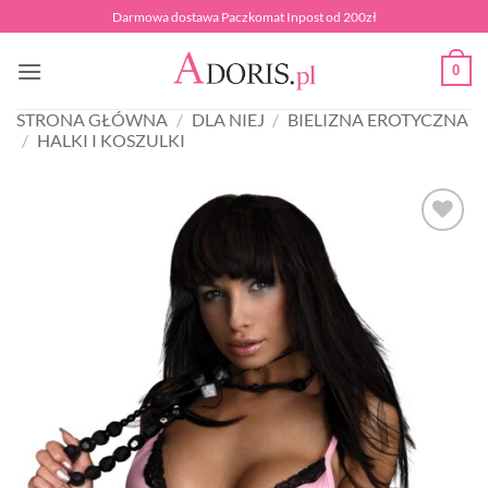
Przewiń
Darmowa dostawa Paczkomat Inpost od 200zł
do
zawartości
0
STRONA GŁÓWNA
/
DLA NIEJ
/
BIELIZNA EROTYCZNA
/
HALKI I KOSZULKI