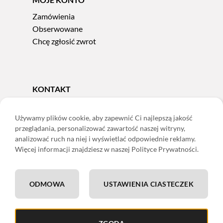
Zamówienia
Obserwowane
Chcę zgłosić zwrot
KONTAKT
Tel.
606 856 924
e-mail:
sklep@adoris.pl
Używamy plików cookie, aby zapewnić Ci najlepszą jakość
przeglądania, personalizować zawartość naszej witryny,
poniedziałek - piątek 8:00-16:00
analizować ruch na niej i wyświetlać odpowiednie reklamy.
Adoris Dorota Święcka
Więcej informacji znajdziesz w naszej Polityce Prywatności.
ul. Łączna 13
58-502 Jelenia Góra
ODMOWA
USTAWIENIA CIASTECZEK
ING: 22 1050 1751 1000 0091 0971 2688