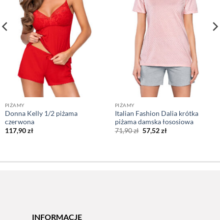
PIŻAMY
PIŻAMY
Donna Kelly 1/2 piżama
Italian Fashion Dalia krótka
czerwona
piżama damska łososiowa
Pierwotna
Aktualna
117,90
zł
71,90
zł
57,52
zł
cena
cena
wynosiła:
wynosi:
71,90 zł.
57,52 zł.
INFORMACJE