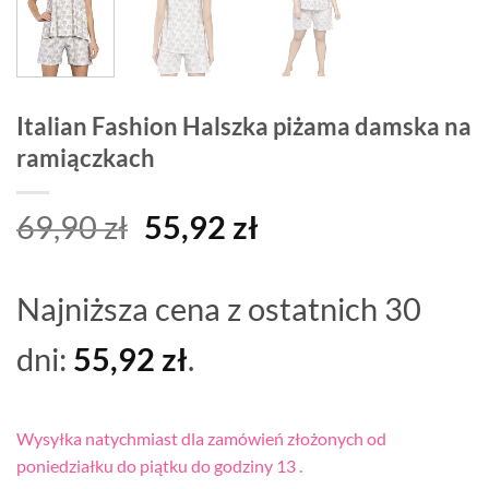
Italian Fashion Halszka piżama damska na
ramiączkach
Pierwotna
Aktualna
69,90
zł
55,92
zł
cena
cena
wynosiła:
wynosi:
Najniższa cena z ostatnich 30
69,90 zł.
55,92 zł.
dni:
55,92
zł
.
Wysyłka natychmiast dla zamówień złożonych od
poniedziałku do piątku do godziny 13 .