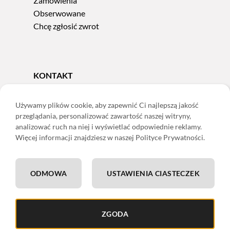
Zamówienia
Obserwowane
Chcę zgłosić zwrot
KONTAKT
Tel.
606 856 924
e-mail:
sklep@adoris.pl
Używamy plików cookie, aby zapewnić Ci najlepszą jakość
przeglądania, personalizować zawartość naszej witryny,
poniedziałek - piątek 8:00-16:00
analizować ruch na niej i wyświetlać odpowiednie reklamy.
Adoris Dorota Święcka
Więcej informacji znajdziesz w naszej Polityce Prywatności.
ul. Łączna 13
58-502 Jelenia Góra
ODMOWA
USTAWIENIA CIASTECZEK
ING: 22 1050 1751 1000 0091 0971 2688
ZGODA