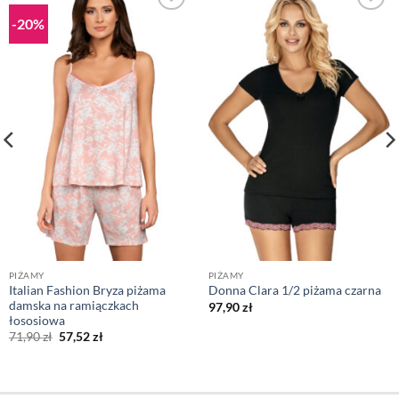
-20%
PIŻAMY
PIŻAMY
Italian Fashion Bryza piżama
Donna Clara 1/2 piżama czarna
damska na ramiączkach
97,90
zł
łososiowa
Pierwotna
Aktualna
71,90
zł
57,52
zł
cena
cena
wynosiła:
wynosi:
71,90 zł.
57,52 zł.