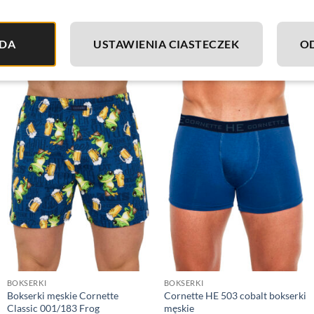
DA
USTAWIENIA CIASTECZEK
O
BOKSERKI
BOKSERKI
Bokserki męskie Cornette
Cornette HE 503 cobalt bokserki
Classic 001/183 Frog
męskie