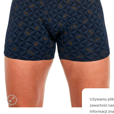
Używamy plikó
zawartość nas
informacji zna