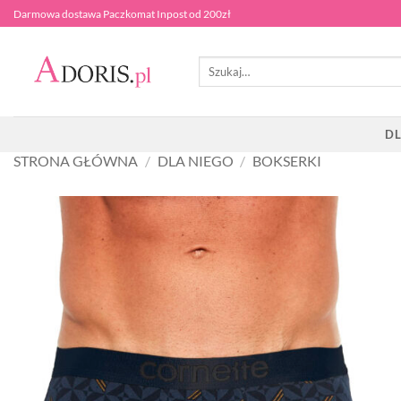
Przewiń
Darmowa dostawa Paczkomat Inpost od 200zł
do
zawartości
Szukaj:
DL
STRONA GŁÓWNA
/
DLA NIEGO
/
BOKSERKI