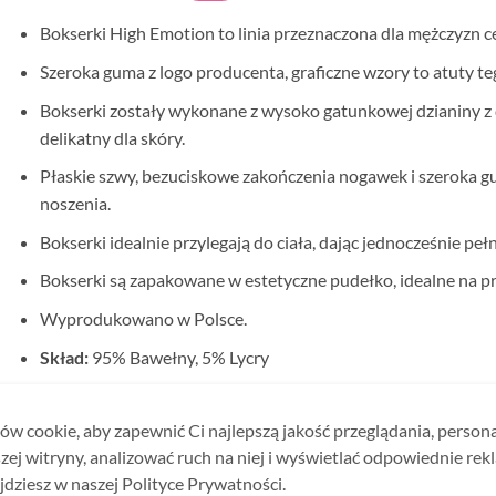
Bokserki High Emotion to linia przeznaczona dla mężczyzn 
Szeroka guma z logo producenta, graficzne wzory to atuty t
Bokserki zostały wykonane z wysoko gatunkowej dzianiny z do
delikatny dla skóry.
Płaskie szwy, bezuciskowe zakończenia nogawek i szeroka g
noszenia.
Bokserki idealnie przylegają do ciała, dając jednocześnie p
Bokserki są zapakowane w estetyczne pudełko, idealne na pr
Wyprodukowano w Polsce.
Skład:
95% Bawełny, 5% Lycry
w cookie, aby zapewnić Ci najlepszą jakość przeglądania, person
zej witryny, analizować ruch na niej i wyświetlać odpowiednie rek
jdziesz w naszej Polityce Prywatności.