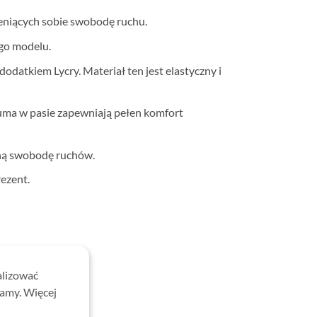
ceniących sobie swobodę ruchu.
ego modelu.
datkiem Lycry. Materiał ten jest elastyczny i
uma w pasie zapewniają pełen komfort
ełną swobodę ruchów.
ezent.
alizować
lamy. Więcej