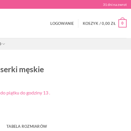
31 dni na zwrot
0
LOGOWANIE
KOSZYK /
0,00
ZŁ
O
serki męskie
o piątku do godziny 13 .
TABELA ROZMIARÓW