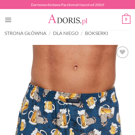
Przewiń
Darmowa dostawa Paczkomat Inpost od 200zł
do
zawartości
0
STRONA GŁÓWNA
/
DLA NIEGO
/
BOKSERKI