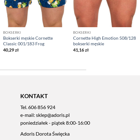
BOKSERKI
BOKSERKI
Bokserki męskie Cornette
Cornette High Emotion 508/128
Classic 001/183 Frog
bokserki męskie
40,29
zł
41,16
zł
KONTAKT
Tel.
606 856 924
e-mail:
sklep@adoris.pl
poniedziałek - piątek 8:00-16:00
Adoris Dorota Święcka