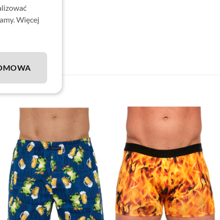
ealne na prezent!
alizować
lamy. Więcej
DMOWA