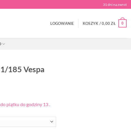
31 dni na zwrot
0
LOGOWANIE
KOSZYK /
0,00
ZŁ
O
01/185 Vespa
o piątku do godziny 13 .