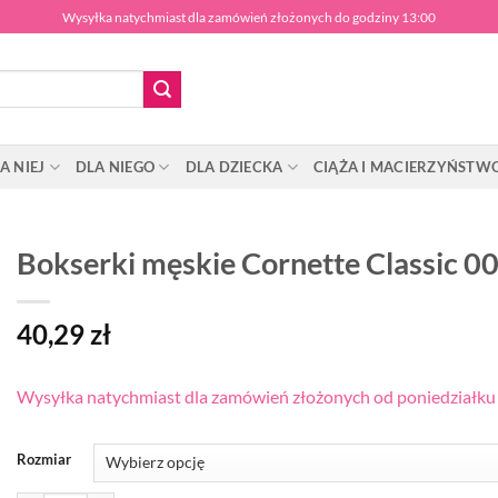
Wysyłka natychmiast dla zamówień złożonych do godziny 13:00
A NIEJ
DLA NIEGO
DLA DZIECKA
CIĄŻA I MACIERZYŃSTW
Bokserki męskie Cornette Classic 0
40,29
zł
Wysyłka natychmiast dla zamówień złożonych od poniedziałku d
Rozmiar