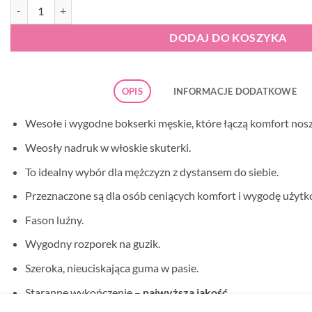
ilość Bokserki męskie Cornette Classic 001/185 Vespa
DODAJ DO KOSZYKA
OPIS
INFORMACJE DODATKOWE
Wesołe i wygodne bokserki męskie, które łączą komfort nos
Weosły nadruk w włoskie skuterki.
To idealny wybór dla mężczyzn z dystansem do siebie.
Przeznaczone są dla osób ceniących komfort i wygodę użytk
Fason luźny.
Wygodny rozporek na guzik.
Szeroka, nieuciskająca guma w pasie.
Staranne wykończenie –
najwyższa jakość.