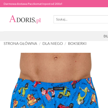
Przewiń
Darmowa dostawa Paczkomat Inpost od 200zł
do
zawartości
Szukaj:
DL
STRONA GŁÓWNA
/
DLA NIEGO
/
BOKSERKI