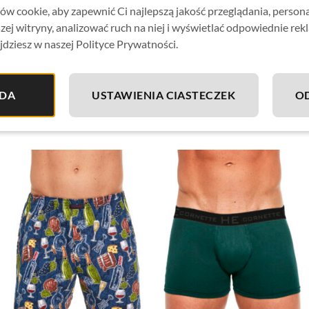
Bokserki zapakowane w
firmowe pudełko producenta
– id
w cookie, aby zapewnić Ci najlepszą jakość przeglądania, person
zej witryny, analizować ruch na niej i wyświetlać odpowiednie rek
Wyprodukowano w Polsce.
jdziesz w naszej Polityce Prywatności.
Skład materiału:
100% bawełna
DA
USTAWIENIA CIASTECZEK
O